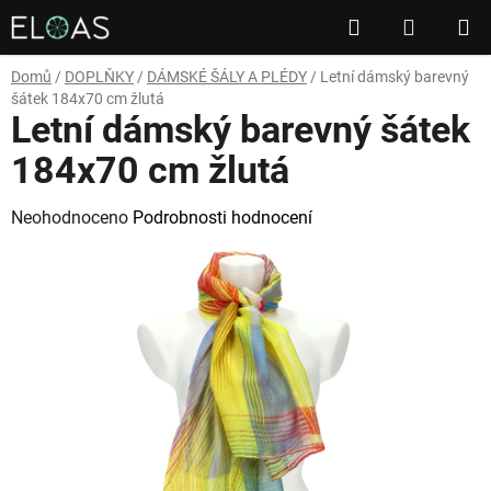
Přejít
Hledat
NÁKUP
na
obsah
KOŠÍK
Domů
/
DOPLŇKY
/
DÁMSKÉ ŠÁLY A PLÉDY
/
Letní dámský barevný
šátek 184x70 cm žlutá
Letní dámský barevný šátek
184x70 cm žlutá
Průměrné
Neohodnoceno
Podrobnosti hodnocení
hodnocení
produktu
je
0,0
z
5
hvězdiček.