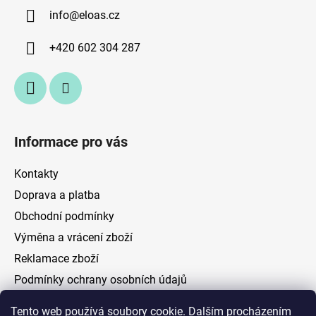
a
info
@
eloas.cz
t
í
+420 602 304 287
Informace pro vás
Kontakty
Doprava a platba
Obchodní podmínky
Výměna a vrácení zboží
Reklamace zboží
Podmínky ochrany osobních údajů
Tento web používá soubory cookie. Dalším procházením