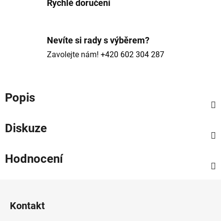
Rychlé doručení
Nevíte si rady s výběrem?
Zavolejte nám!
+420 602 304 287
Popis
Diskuze
Hodnocení
Z
á
Kontakt
p