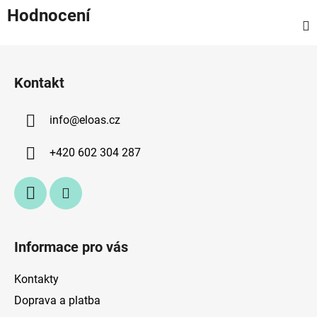
Hodnocení
Z
á
Kontakt
p
a
info
@
eloas.cz
t
í
+420 602 304 287
Informace pro vás
Kontakty
Doprava a platba