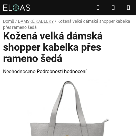
Přejít
Hledat
NÁKUP
na
obsah
KOŠÍK
Domů
/
DÁMSKÉ KABELKY
/
Kožená velká dámská shopper kabelka
přes rameno šedá
Kožená velká dámská
shopper kabelka přes
rameno šedá
Průměrné
Neohodnoceno
Podrobnosti hodnocení
hodnocení
produktu
je
0,0
z
5
hvězdiček.