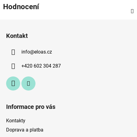
Hodnocení
Z
á
Kontakt
p
a
info
@
eloas.cz
t
í
+420 602 304 287
Informace pro vás
Kontakty
Doprava a platba