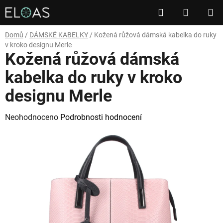
Přejít
Hledat
NÁKUP
na
obsah
KOŠÍK
Domů
/
DÁMSKÉ KABELKY
/
Kožená růžová dámská kabelka do ruky
v kroko designu Merle
Kožená růžová dámská
kabelka do ruky v kroko
designu Merle
Průměrné
Neohodnoceno
Podrobnosti hodnocení
hodnocení
produktu
je
0,0
z
5
hvězdiček.