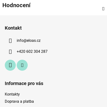
Hodnocení
Z
á
Kontakt
p
a
info
@
eloas.cz
t
í
+420 602 304 287
Informace pro vás
Kontakty
Doprava a platba