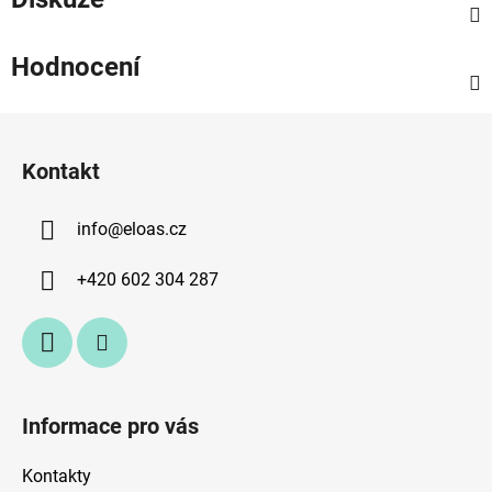
Hodnocení
Z
á
Kontakt
p
a
info
@
eloas.cz
t
í
+420 602 304 287
Informace pro vás
Kontakty