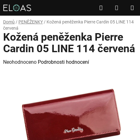
Přejít
Hledat
NÁKUP
na
obsah
KOŠÍK
Domů
/
PENĚŽENKY
/
Kožená peněženka Pierre Cardin 05 LINE 114
červená
Kožená peněženka Pierre
Cardin 05 LINE 114 červená
Průměrné
Neohodnoceno
Podrobnosti hodnocení
hodnocení
produktu
je
0,0
z
5
hvězdiček.