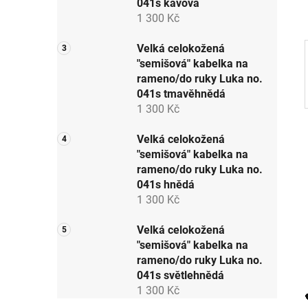
041s kávová
a
1 300 Kč
n
e
Velká celokožená
"semišová" kabelka na
l
rameno/do ruky Luka no.
041s tmavěhnědá
1 300 Kč
Velká celokožená
"semišová" kabelka na
rameno/do ruky Luka no.
041s hnědá
1 300 Kč
Velká celokožená
"semišová" kabelka na
rameno/do ruky Luka no.
041s světlehnědá
1 300 Kč