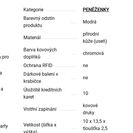
Kategorie
PENĚŽENKY
Barevný odstín
Modrá
produktu
přírodní
Materiál
kůže (useň)
Barva kovových
chromová
a pro
doplňků
Ochrana RFID
ne
a
Dárkové balení v
ne
krabičce
 a
Úložiště kreditních
10
karet
kovové
Vnitřní zapínání
druky
10 x 13,5 x
Velikost (šířka x
arty
tloušťka 2,5
výška)