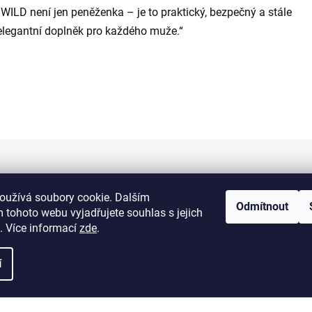
„WILD není jen peněženka – je to praktický, bezpečný a stále
elegantní doplněk pro každého muže.“
Informace pro vás
oužívá soubory cookie. Dalším
Odmítnout
 tohoto webu vyjadřujete souhlas s jejich
Kontakty
. Více informací
zde
.
Doprava a platba
í
Obchodní podmínky
Výměna a vrácení zboží
Reklamace zboží