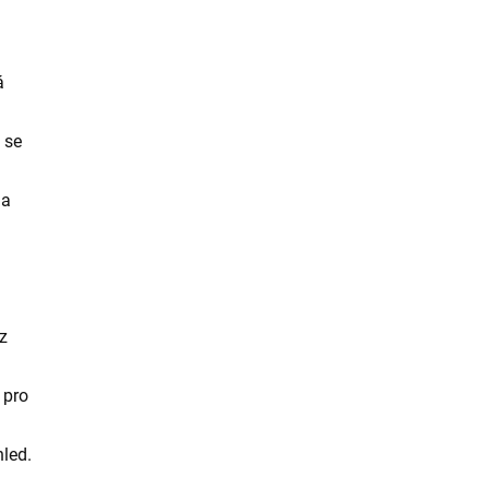
á
 se
na
z
 pro
hled.