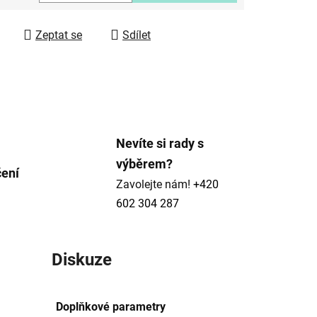
 cena:
ek.
Zeptat se
Sdílet
Nevíte si rady s
výběrem?
čení
Zavolejte nám!
+420
602 304 287
Diskuze
Doplňkové parametry