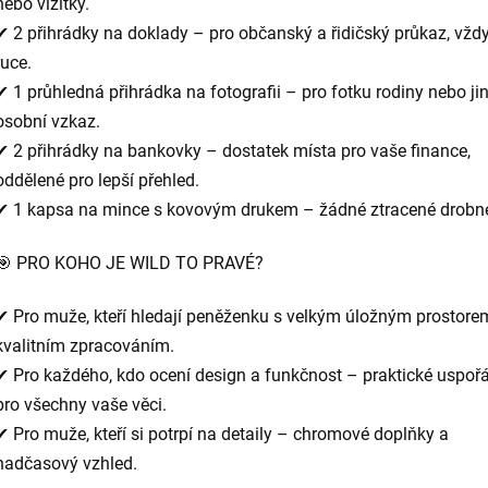
nebo vizitky.
✔ 2 přihrádky na doklady – pro občanský a řidičský průkaz, vžd
ruce.
✔ 1 průhledná přihrádka na fotografii – pro fotku rodiny nebo ji
osobní vzkaz.
✔ 2 přihrádky na bankovky – dostatek místa pro vaše finance,
oddělené pro lepší přehled.
✔ 1 kapsa na mince s kovovým drukem – žádné ztracené drobn
🎯 PRO KOHO JE WILD TO PRAVÉ?
✔ Pro muže, kteří hledají peněženku s velkým úložným prostore
kvalitním zpracováním.
✔ Pro každého, kdo ocení design a funkčnost – praktické uspoř
pro všechny vaše věci.
✔ Pro muže, kteří si potrpí na detaily – chromové doplňky a
nadčasový vzhled.