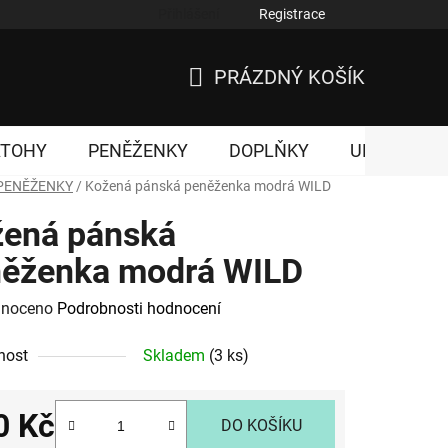
Přihlášení
Registrace
nky ochrany osobních údajů
PRÁZDNÝ KOŠÍK
NÁKUPNÍ
KOŠÍK
ATOHY
PENĚŽENKY
DOPLŇKY
UNISEX
PENĚŽENKY
/
Kožená pánská peněženka modrá WILD
ená pánská
ěženka modrá WILD
né
noceno
Podrobnosti hodnocení
ení
nost
Skladem
(3 ks)
tu
0 Kč
DO KOŠÍKU