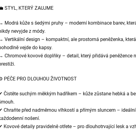
💼 STYL, KTERÝ ZAUJME
→ Modrá kůže s šedými pruhy – moderní kombinace barev, kter
nikdy nevyjde z módy.
→ Vertikální design – kompaktní, ale prostorná peněženka, která
pohodlně vejde do kapsy.
→ Chromové kovové doplňky – detail, který přidává peněžence 
prestiži.
⚙️ PÉČE PRO DLOUHOU ŽIVOTNOST
✔ Čistěte suchým měkkým hadříkem – kůže zůstane hebká a be
šmouh.
✔ Chraňte před nadměrnou vlhkostí a přímým sluncem – ideální
každodenní nošení.
✔ Kovové detaily pravidelně otřete – pro dlouhotrvající lesk a vz