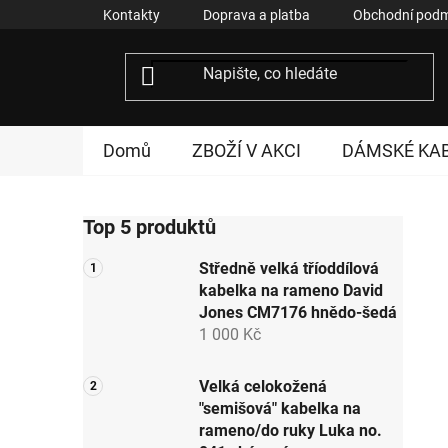
Přejít
Kontakty
Doprava a platba
Obchodní podm
na
obsah
Domů
ZBOŽÍ V AKCI
DÁMSKÉ KA
P
Top 5 produktů
o
s
Středně velká tříoddílová
t
kabelka na rameno David
r
Jones CM7176 hnědo-šedá
a
1 000 Kč
n
n
Velká celokožená
"semišová" kabelka na
í
rameno/do ruky Luka no.
p