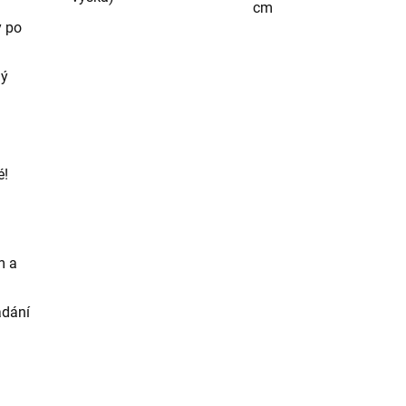
cm
y po
ný
é!
m a
ádání