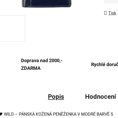
Měrná
5
hvězdič
Tisk
Doprava nad 2000,-
Rychlé doru
ZDARMA
Popis
Hodnocení
🖤 WILD – PÁNSKÁ KOŽENÁ PENĚŽENKA V MODRÉ BARVĚ S