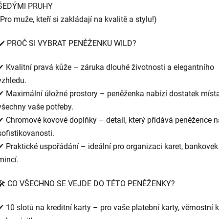
ŠEDÝMI PRUHY
(Pro muže, kteří si zakládají na kvalitě a stylu!)
✔️ PROČ SI VYBRAT PENĚŽENKU WILD?
✔ Kvalitní pravá kůže – záruka dlouhé životnosti a elegantního
vzhledu.
✔ Maximální úložné prostory – peněženka nabízí dostatek míst
všechny vaše potřeby.
✔ Chromové kovové doplňky – detail, který přidává peněžence n
sofistikovanosti.
✔ Praktické uspořádání – ideální pro organizaci karet, bankovek
mincí.
🛠️ CO VŠECHNO SE VEJDE DO TÉTO PENĚŽENKY?
✔ 10 slotů na kreditní karty – pro vaše platební karty, věrnostní k