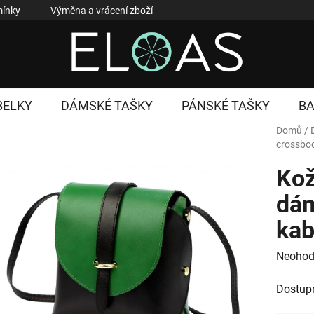
ínky
Výměna a vrácení zboží
Reklamace zboží
Podmí
BELKY
DÁMSKÉ TAŠKY
PÁNSKÉ TAŠKY
B
Domů
/
crossbod
Kož
dám
kab
Průměr
Neohod
hodnoc
Dostup
produk
je