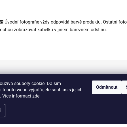
🖼 Úvodní fotografie vždy odpovídá barvě produktu. Ostatní foto
mohou zobrazovat kabelku v jiném barevném odstínu.
Informace pro vás
oužívá soubory cookie. Dalším
Odmítnout
 tohoto webu vyjadřujete souhlas s jejich
Kontakty
. Více informací
zde
.
Doprava a platba
í
Obchodní podmínky
Výměna a vrácení zboží