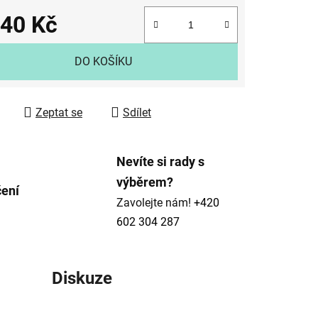
040 Kč
 cena:
DO KOŠÍKU
ek.
Zeptat se
Sdílet
Nevíte si rady s
výběrem?
čení
Zavolejte nám!
+420
602 304 287
Diskuze