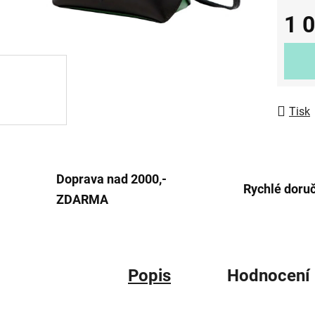
0,0
1 
z
Měrná
5
hvězdič
Tisk
Doprava nad 2000,-
Rychlé doru
ZDARMA
Popis
Hodnocení