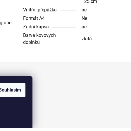
125 cm
Vnitřní přepážka
ne
Formát A4
Ne
grafie
Zadní kapsa
ne
Barva kovových
zlatá
doplňků
Facebook
Souhlasím