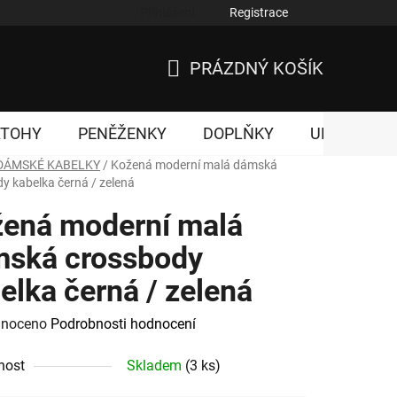
Přihlášení
Registrace
nky ochrany osobních údajů
PRÁZDNÝ KOŠÍK
NÁKUPNÍ
KOŠÍK
ATOHY
PENĚŽENKY
DOPLŇKY
UNISEX
DÁMSKÉ KABELKY
/
Kožená moderní malá dámská
y kabelka černá / zelená
ená moderní malá
ská crossbody
elka černá / zelená
né
noceno
Podrobnosti hodnocení
ení
nost
Skladem
(3 ks)
tu