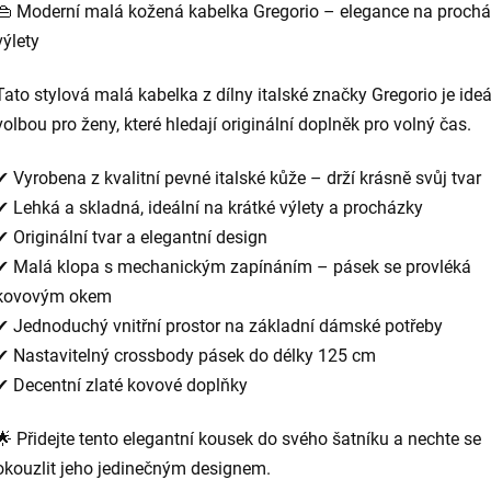
👜 Moderní malá kožená kabelka Gregorio – elegance na prochá
výlety
Tato stylová malá kabelka z dílny italské značky Gregorio je ideá
volbou pro ženy, které hledají originální doplněk pro volný čas.
✔ Vyrobena z kvalitní pevné italské kůže – drží krásně svůj tvar
✔ Lehká a skladná, ideální na krátké výlety a procházky
✔ Originální tvar a elegantní design
✔ Malá klopa s mechanickým zapínáním – pásek se provléká
kovovým okem
✔ Jednoduchý vnitřní prostor na základní dámské potřeby
✔ Nastavitelný crossbody pásek do délky 125 cm
✔ Decentní zlaté kovové doplňky
🌟 Přidejte tento elegantní kousek do svého šatníku a nechte se
okouzlit jeho jedinečným designem.