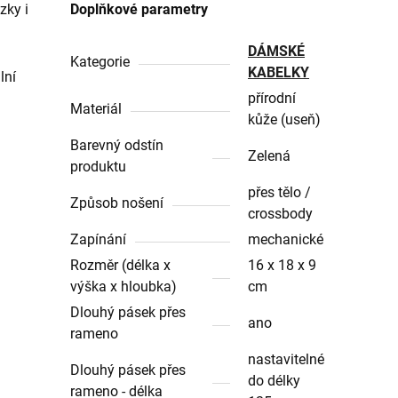
zky i
Doplňkové parametry
DÁMSKÉ
Kategorie
KABELKY
lní
přírodní
Materiál
kůže (useň)
Barevný odstín
Zelená
produktu
přes tělo /
Způsob nošení
crossbody
Zapínání
mechanické
Rozměr (délka x
16 x 18 x 9
výška x hloubka)
cm
Dlouhý pásek přes
ano
rameno
nastavitelné
Dlouhý pásek přes
do délky
rameno - délka