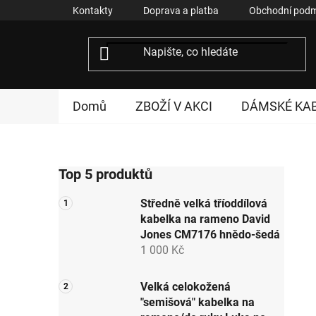
Přejít
Kontakty
Doprava a platba
Obchodní podm
na
obsah
Domů
ZBOŽÍ V AKCI
DÁMSKÉ KA
P
Top 5 produktů
o
s
Středně velká tříoddílová
t
kabelka na rameno David
r
Jones CM7176 hnědo-šedá
a
1 000 Kč
n
n
Velká celokožená
"semišová" kabelka na
í