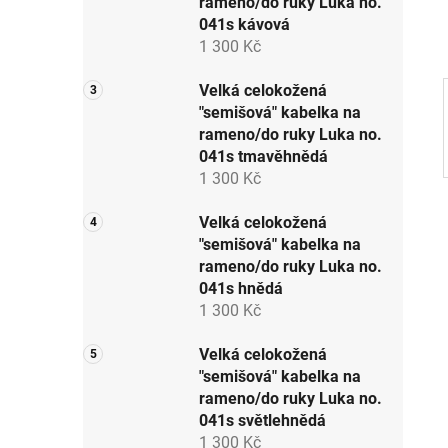
rameno/do ruky Luka no.
p
041s kávová
a
1 300 Kč
n
e
Velká celokožená
"semišová" kabelka na
l
rameno/do ruky Luka no.
041s tmavěhnědá
1 300 Kč
Velká celokožená
"semišová" kabelka na
rameno/do ruky Luka no.
041s hnědá
1 300 Kč
Velká celokožená
"semišová" kabelka na
rameno/do ruky Luka no.
041s světlehnědá
1 300 Kč