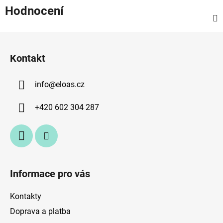
Hodnocení
Z
á
Kontakt
p
a
info
@
eloas.cz
t
í
+420 602 304 287
Informace pro vás
Kontakty
Doprava a platba