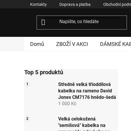
Přejít
Kontakty
Doprava a platba
Obchodní podm
na
obsah
Domů
ZBOŽÍ V AKCI
DÁMSKÉ KA
P
Top 5 produktů
o
s
Středně velká tříoddílová
t
kabelka na rameno David
r
Jones CM7176 hnědo-šedá
a
1 000 Kč
n
n
Velká celokožená
"semišová" kabelka na
í