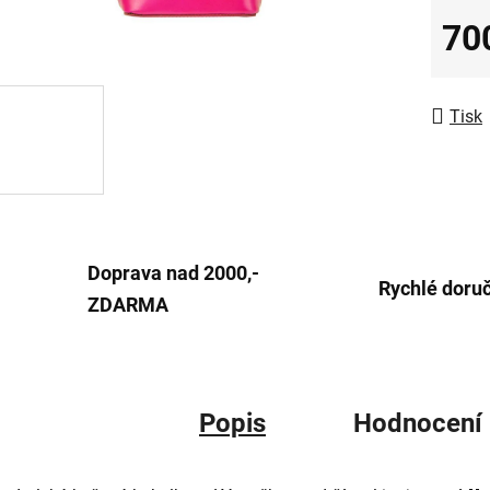
0,0
70
z
Měrná
5
hvězdič
Tisk
Doprava nad 2000,-
Rychlé doru
ZDARMA
Popis
Hodnocení