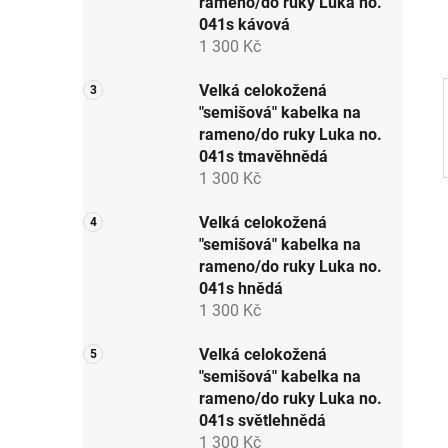
rameno/do ruky Luka no.
p
041s kávová
a
1 300 Kč
n
e
Velká celokožená
"semišová" kabelka na
l
rameno/do ruky Luka no.
041s tmavěhnědá
1 300 Kč
Velká celokožená
"semišová" kabelka na
rameno/do ruky Luka no.
041s hnědá
1 300 Kč
Velká celokožená
"semišová" kabelka na
rameno/do ruky Luka no.
041s světlehnědá
1 300 Kč