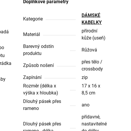
Doplňkové parametry
DÁMSKÉ
Kategorie
KABELKY
přírodní
padá
Materiál
kůže (useň)
Barevný odstín
bo
Růžová
produktu
otu
přes tělo /
hrádka
Způsob nošení
crossbody
Zapínání
zip
aby
Rozměr (délka x
17 x 16 x
výška x hloubka)
8,5 cm
Dlouhý pásek přes
ano
rameno
přídavné,
Dlouhý pásek přes
nastavitelné
rameno - délka
do délky