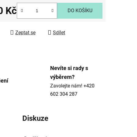
0 Kč
DO KOŠÍKU
 cena:
ek.
Zeptat se
Sdílet
Nevíte si rady s
výběrem?
čení
Zavolejte nám!
+420
602 304 287
Diskuze