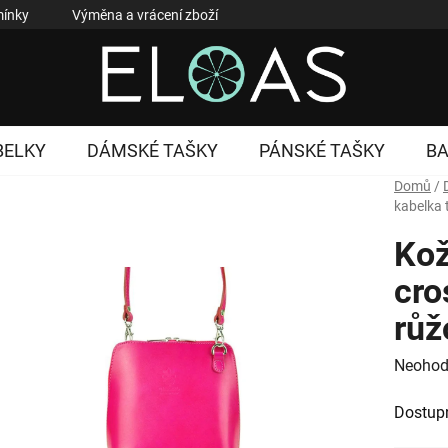
ínky
Výměna a vrácení zboží
Reklamace zboží
Podmí
BELKY
DÁMSKÉ TAŠKY
PÁNSKÉ TAŠKY
B
Domů
/
kabelka
Kož
cro
růž
Průměr
Neohod
hodnoc
Dostup
produk
je