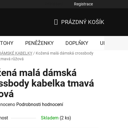
Přihlášení
Registrace
nky ochrany osobních údajů
PRÁZDNÝ KOŠÍK
NÁKUPNÍ
KOŠÍK
ATOHY
PENĚŽENKY
DOPLŇKY
UNISEX
DÁMSKÉ KABELKY
/
Kožená malá dámská crossbody
 tmavá růžová
ená malá dámská
ssbody kabelka tmavá
ová
né
noceno
Podrobnosti hodnocení
ení
nost
Skladem
(2 ks)
tu