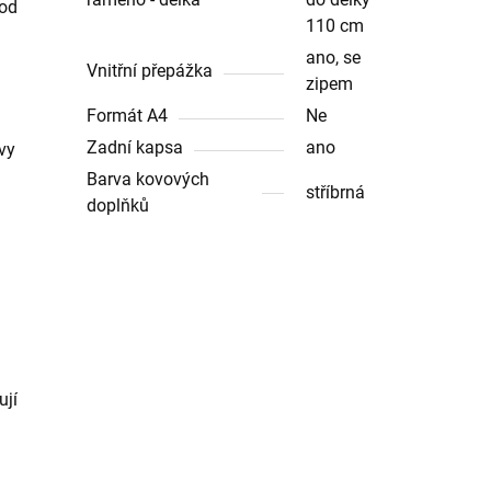
pod
110 cm
ano, se
Vnitřní přepážka
zipem
Formát A4
Ne
Zadní kapsa
ano
vy
Barva kovových
stříbrná
doplňků
ují