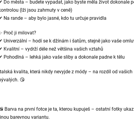
✔ Do města – budete vypadat, jako byste měla život dokonale 
kontrolou (lži jsou zahrnuty v ceně)
✔ Na rande – aby bylo jasné, kdo tu určuje pravidla
✨ Proč ji milovat?
✔ Univerzální – hodí se k džínám i šatům, stejně jako vaše omlu
✔ Kvalitní – vydrží déle než většina vašich vztahů
✔ Pohodlná – lehká jako vaše sliby a dokonale padne k tělu
Italská kvalita, která nikdy nevyjde z módy – na rozdíl od vašich
bývalých. 😘
📸 Barva na první fotce je ta, kterou kupuješ – ostatní fotky ukaz
jinou barevnou variantu.