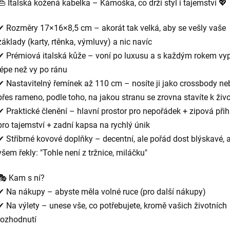
👜 Italská kožená kabelka – Kámoška, co drží styl i tajemství 💖
✔ Rozměry 17×16×8,5 cm – akorát tak velká, aby se vešly vaše
základy (karty, rtěnka, výmluvy) a nic navíc
✔ Prémiová italská kůže – voní po luxusu a s každým rokem vy
lépe než vy po ránu
✔ Nastavitelný řemínek až 110 cm – nosíte ji jako crossbody ne
přes rameno, podle toho, na jakou stranu se zrovna stavíte k živ
✔ Praktické členění – hlavní prostor pro nepořádek + zipová při
pro tajemství + zadní kapsa na rychlý únik
✔ Stříbrné kovové doplňky – decentní, ale pořád dost blýskavé, 
všem řekly: "Tohle není z tržnice, miláčku"
🎭 Kam s ní?
✔ Na nákupy – abyste měla volné ruce (pro další nákupy)
✔ Na výlety – unese vše, co potřebujete, kromě vašich životních
rozhodnutí