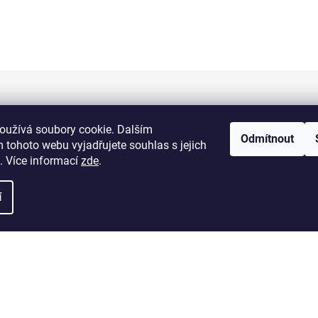
Informace pro vás
oužívá soubory cookie. Dalším
Odmítnout
 tohoto webu vyjadřujete souhlas s jejich
Kontakty
. Více informací
zde
.
Doprava a platba
í
Obchodní podmínky
Výměna a vrácení zboží
Reklamace zboží
Podmínky ochrany osobních údajů