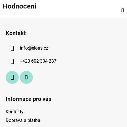
Hodnocení
Z
á
Kontakt
p
a
info
@
eloas.cz
t
í
+420 602 304 287
Informace pro vás
Kontakty
Doprava a platba