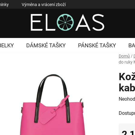
ínky
Výměna a vrácení zboží
Reklamace zboží
Podmí
BELKY
DÁMSKÉ TAŠKY
PÁNSKÉ TAŠKY
B
Domů
/
do ruky 
Kož
kab
Průměr
Neohod
hodnoc
Dostup
produk
je
0,0
2 