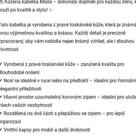
👜 Kožená kabelka Maila – dokonalý doplněk pro každou ženu, 
touží po kvalitě a stylu! ✨
Tato kabelka je vyrobena z pravé toskánské kůže, která je znám
svou výjimečnou kvalitou a krásou. Každý detail je precizně
zpracovaný, aby vám nabídla nejen krásný vzhled, ale i dlouhou
životnost.
✔ Vyrobená z pravé toskánské kůže – zaručená kvalita pro
dlouhodobé nošení
✔ Nosí se ideálně v ruce nebo na předloktí – ideální pro formální
elegantní příležitosti
✔ Hlavní prostor uzavíratelný kovovým zipem – ideální pro ulož
všech vašich nezbytností
✔ Rozdělená na dvě části s přepážkou se zipem – pro lepší
organizaci
✔ Vnitřní kapsy pro mobil a další drobnosti