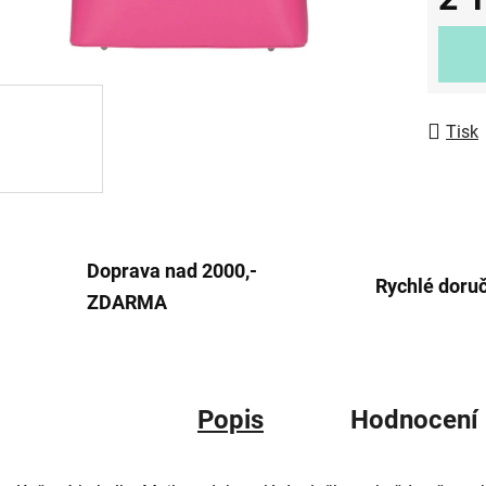
z
Měrná
5
hvězdič
Tisk
Doprava nad 2000,-
Rychlé doru
ZDARMA
Popis
Hodnocení