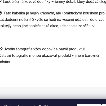
✔ Lesklé černé kovové doplňky – jemný detail, který dodává ele
🌟 Tato kabelka je nejen krásným, ale i praktickým kouskem pro
každodenní nošení! Skvěle se hodí na večerní události, do divadl
koktejly nebo jiné společenské akce, kde chcete zazářit. 🌞
📸 Úvodní fotografie vždy odpovídá barvě produktu!
Ostatní fotografie mohou ukazovat produkt v jiném barevném
odstínu.
Informace pro vás