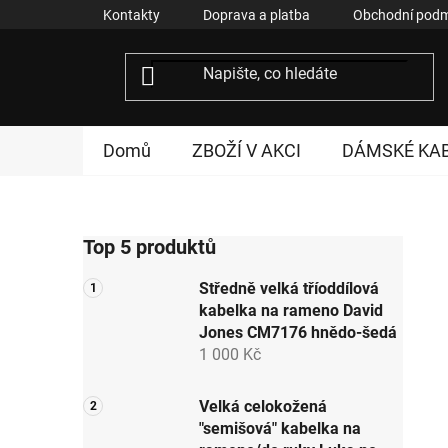
Přejít
Kontakty
Doprava a platba
Obchodní podm
na
obsah
Domů
ZBOŽÍ V AKCI
DÁMSKÉ KA
P
Top 5 produktů
o
s
Středně velká tříoddílová
t
kabelka na rameno David
r
Jones CM7176 hnědo-šedá
a
1 000 Kč
n
n
Velká celokožená
"semišová" kabelka na
í