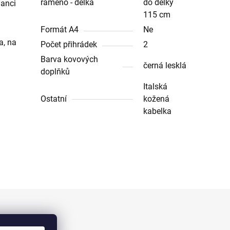
rameno - délka
do délky
ganci
115 cm
Formát A4
Ne
a, na
Počet přihrádek
2
Barva kovových
černá lesklá
doplňků
Italská
Ostatní
kožená
kabelka
Facebook