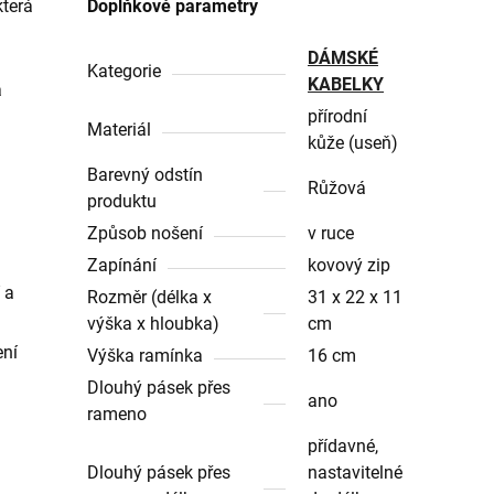
která
Doplňkové parametry
DÁMSKÉ
Kategorie
KABELKY
á
přírodní
Materiál
kůže (useň)
Barevný odstín
Růžová
produktu
Způsob nošení
v ruce
Zapínání
kovový zip
 a
Rozměr (délka x
31 x 22 x 11
výška x hloubka)
cm
ení
Výška ramínka
16 cm
Dlouhý pásek přes
ano
rameno
přídavné,
Dlouhý pásek přes
nastavitelné