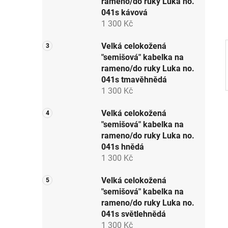
rameno/do ruky Luka no.
p
041s kávová
a
1 300 Kč
n
e
Velká celokožená
"semišová" kabelka na
l
rameno/do ruky Luka no.
041s tmavěhnědá
1 300 Kč
Velká celokožená
"semišová" kabelka na
rameno/do ruky Luka no.
041s hnědá
1 300 Kč
Velká celokožená
"semišová" kabelka na
rameno/do ruky Luka no.
041s světlehnědá
1 300 Kč