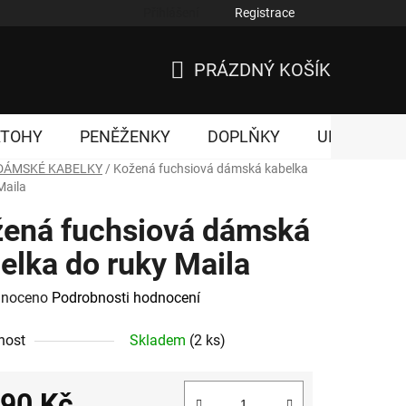
Přihlášení
Registrace
nky ochrany osobních údajů
PRÁZDNÝ KOŠÍK
NÁKUPNÍ
KOŠÍK
ATOHY
PENĚŽENKY
DOPLŇKY
UNISEX
DÁMSKÉ KABELKY
/
Kožená fuchsiová dámská kabelka
Maila
ená fuchsiová dámská
elka do ruky Maila
né
noceno
Podrobnosti hodnocení
ení
nost
Skladem
(2 ks)
tu
190 Kč