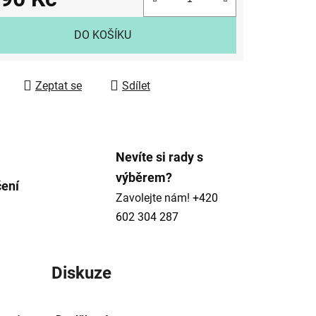
 cena:
DO KOŠÍKU
ek.
Zeptat se
Sdílet
Nevíte si rady s
výběrem?
čení
Zavolejte nám!
+420
602 304 287
Diskuze