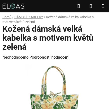
Přejít
Hledat
NÁKUP
na
obsah
KOŠÍK
Domů
/
DÁMSKÉ KABELKY
/
Kožená dámská velká kabelka s
motivem květů zelená
Kožená dámská velká
kabelka s motivem květů
zelená
Průměrné
Neohodnoceno
Podrobnosti hodnocení
hodnocení
produktu
je
0,0
z
5
hvězdiček.