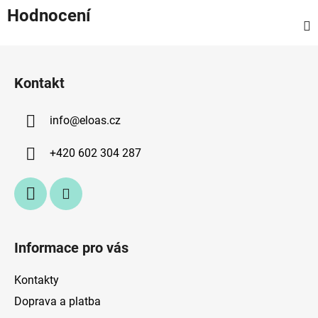
Hodnocení
Z
á
Kontakt
p
a
info
@
eloas.cz
t
í
+420 602 304 287
Informace pro vás
Kontakty
Doprava a platba