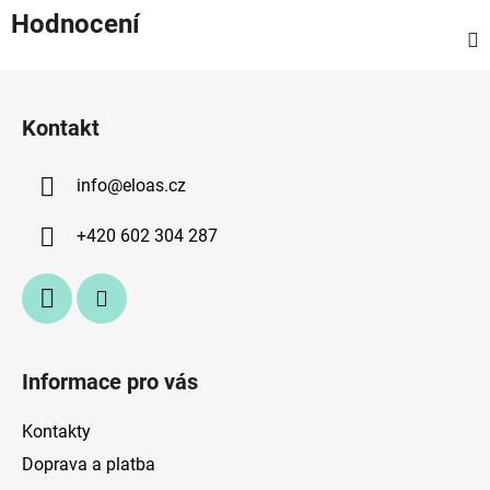
Hodnocení
Z
á
Kontakt
p
a
info
@
eloas.cz
t
í
+420 602 304 287
Informace pro vás
Kontakty
Doprava a platba