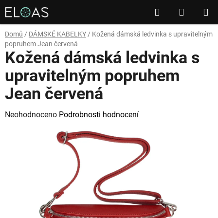
Přejít
Hledat
NÁKUP
na
obsah
KOŠÍK
Domů
/
DÁMSKÉ KABELKY
/
Kožená dámská ledvinka s upravitelným
popruhem Jean červená
Kožená dámská ledvinka s
upravitelným popruhem
Jean červená
Průměrné
Neohodnoceno
Podrobnosti hodnocení
hodnocení
produktu
je
0,0
z
5
hvězdiček.