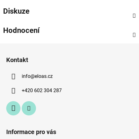
Diskuze
Hodnocení
Z
á
Kontakt
p
a
info
@
eloas.cz
t
í
+420 602 304 287
Informace pro vás