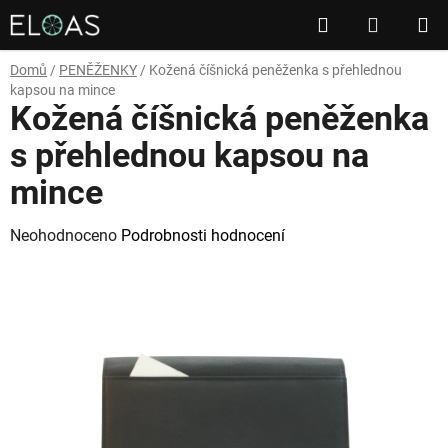
Přejít
Hledat
NÁKUP
na
obsah
KOŠÍK
Domů
/
PENĚŽENKY
/
Kožená číšnická peněženka s přehlednou
kapsou na mince
Kožená číšnická peněženka
s přehlednou kapsou na
mince
Průměrné
Neohodnoceno
Podrobnosti hodnocení
hodnocení
produktu
je
0,0
z
5
hvězdiček.