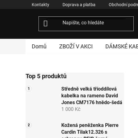
Přejít
Kontakty
Doprava a platba
Obchodní podm
na
obsah
Domů
ZBOŽÍ V AKCI
DÁMSKÉ KA
P
Top 5 produktů
o
s
Středně velká tříoddílová
t
kabelka na rameno David
r
Jones CM7176 hnědo-šedá
a
1 000 Kč
n
n
Kožená peněženka Pierre
Cardin Tilak12.326 s
í