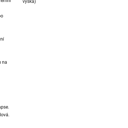
iremní
výška)
bo
ní
u na
apse.
lová.