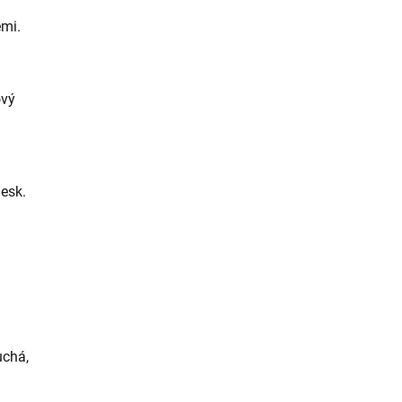
emi.
ový
esk.
uchá,