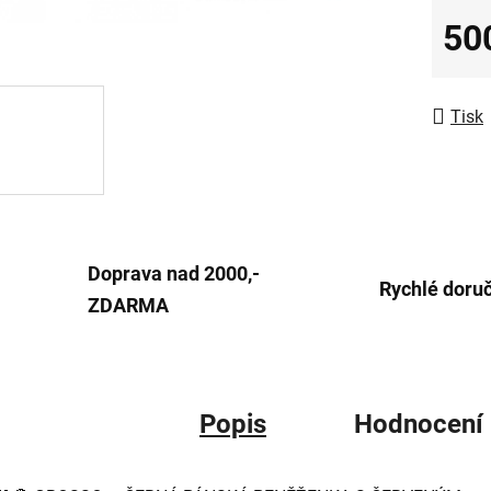
0,0
50
z
Měrná
5
hvězdič
Tisk
Doprava nad 2000,-
Rychlé doru
ZDARMA
Popis
Hodnocení