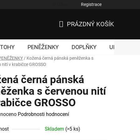
Přihlášení
Registrace
nky ochrany osobních údajů
PRÁZDNÝ KOŠÍK
NÁKUPNÍ
KOŠÍK
ATOHY
PENĚŽENKY
DOPLŇKY
UNISEX
PENĚŽENKY
/
Kožená černá pánská peněženka s
 nití v krabičce GROSSO
ená černá pánská
ěženka s červenou nití
rabičce GROSSO
né
noceno
Podrobnosti hodnocení
ení
nost
Skladem
(>5 ks)
tu