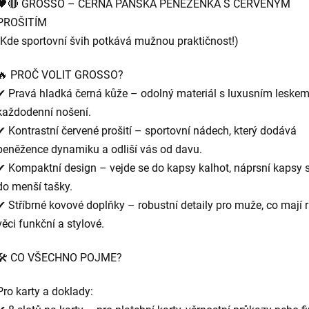
🖤🔴 GROSSO – ČERNÁ PÁNSKÁ PENĚŽENKA S ČERVENÝM
PROŠITÍM
(Kde sportovní švih potkává mužnou praktičnost!)
🔥 PROČ VOLIT GROSSO?
✔ Pravá hladká černá kůže – odolný materiál s luxusním leskem
každodenní nošení.
✔ Kontrastní červené prošití – sportovní nádech, který dodává
peněžence dynamiku a odliší vás od davu.
✔ Kompaktní design – vejde se do kapsy kalhot, náprsní kapsy s
do menší tašky.
✔ Stříbrné kovové doplňky – robustní detaily pro muže, co mají r
věci funkční a stylové.
🛠️ CO VŠECHNO POJME?
Pro karty a doklady: