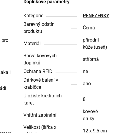
Doplňkové parametry
Kategorie
PENĚŽENKY
Barevný odstín
Černá
produktu
přírodní
 pro
Materiál
kůže (useň)
Barva kovových
stříbrná
doplňků
Ochrana RFID
ne
aka i
Dárkové balení v
ano
krabičce
ádi
Úložiště kreditních
8
karet
kovové
Vnitřní zapínání
druky
Velikost (šířka x
12 x 9,5 cm