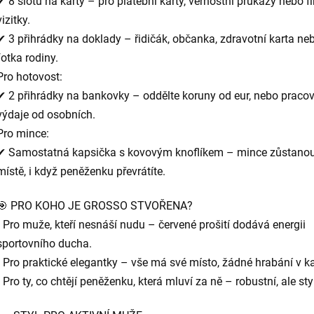
✔ 8 slotů na karty – pro platební karty, věrnostní průkazy nebo f
vizitky.
✔ 3 přihrádky na doklady – řidičák, občanka, zdravotní karta ne
fotka rodiny.
Pro hotovost:
✔ 2 přihrádky na bankovky – oddělte koruny od eur, nebo pracov
výdaje od osobních.
Pro mince:
✔ Samostatná kapsička s kovovým knoflíkem – mince zůstano
místě, i když peněženku převrátíte.
🎯 PRO KOHO JE GROSSO STVOŘENA?
• Pro muže, kteří nesnáší nudu – červené prošití dodává energii
sportovního ducha.
• Pro praktické elegantky – vše má své místo, žádné hrabání v k
• Pro ty, co chtějí peněženku, která mluví za ně – robustní, ale sty