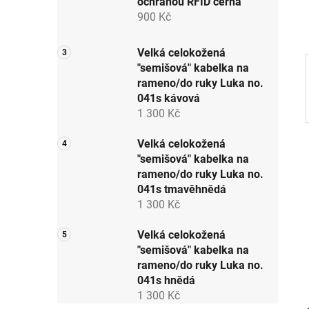
ochranou RFID černá
p
900 Kč
a
n
Velká celokožená
e
"semišová" kabelka na
l
rameno/do ruky Luka no.
041s kávová
1 300 Kč
Velká celokožená
"semišová" kabelka na
rameno/do ruky Luka no.
041s tmavěhnědá
1 300 Kč
Velká celokožená
"semišová" kabelka na
rameno/do ruky Luka no.
041s hnědá
1 300 Kč