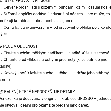
🏎️ STYL PRO AKTIVNÍ MUŽE
→ Červené prošití ladí s koženými bundami, džíny i casual košil
→ Stříbrné doplňky dodávají industriální nádech – pro muže, co
preferují kombinaci robustnosti a elegance.
→ Černá barva je univerzální – od pracovního obleku po víkend
výlet.
⚙️ PÉČE A ODOLNOST
→ Čistěte suchým měkkým hadříkem – hladká kůže si zachová l
→ Chraňte před vlhkostí a ostrými předměty (klíče patří do jiné
kapsy!).
→ Kovový knoflík leštěte suchou utěrkou – udržíte jeho stříbrný
šmrnc.
📦 BALENÍ, KTERÉ NEPODCEŇUJE DETAILY
Peněženka je dodávána v originální krabičce GROSSO – jednod
ale stylová, ideální pro okamžité předání jako dárek.