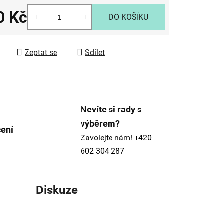
0 Kč
DO KOŠÍKU
 cena:
ek.
Zeptat se
Sdílet
Nevíte si rady s
výběrem?
čení
Zavolejte nám!
+420
602 304 287
Diskuze