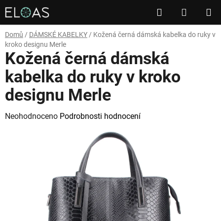
Přejít
Hledat
NÁKUP
na
obsah
KOŠÍK
Domů
/
DÁMSKÉ KABELKY
/
Kožená černá dámská kabelka do ruky v
kroko designu Merle
Kožená černá dámská
kabelka do ruky v kroko
designu Merle
Průměrné
Neohodnoceno
Podrobnosti hodnocení
hodnocení
produktu
je
0,0
z
5
hvězdiček.