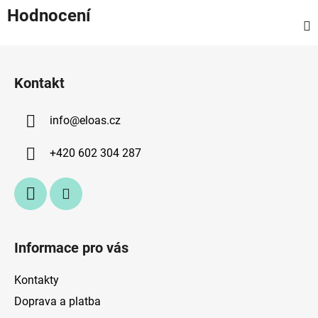
Hodnocení
Z
á
Kontakt
p
a
info
@
eloas.cz
t
í
+420 602 304 287
Informace pro vás
Kontakty
Doprava a platba