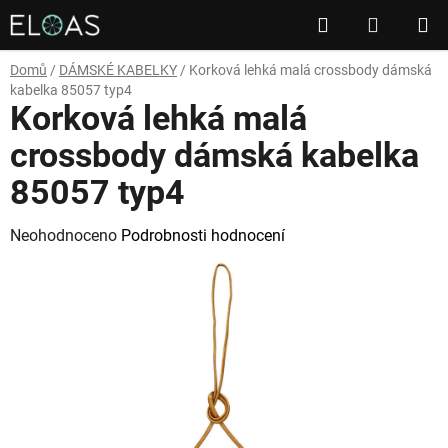
Přejít
Hledat
NÁKUP
na
obsah
KOŠÍK
Domů
/
DÁMSKÉ KABELKY
/
Korková lehká malá crossbody dámská
kabelka 85057 typ4
Korková lehká malá
crossbody dámská kabelka
85057 typ4
Průměrné
Neohodnoceno
Podrobnosti hodnocení
hodnocení
produktu
je
0,0
z
5
hvězdiček.