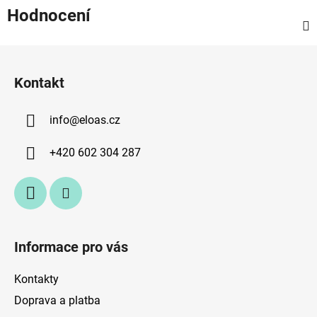
Hodnocení
Z
á
Kontakt
p
a
info
@
eloas.cz
t
í
+420 602 304 287
Informace pro vás
Kontakty
Doprava a platba