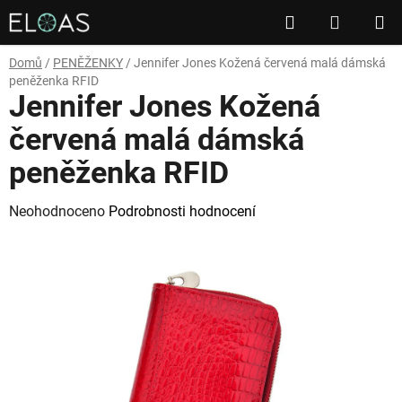
Přejít
Hledat
NÁKUP
na
obsah
KOŠÍK
Domů
/
PENĚŽENKY
/
Jennifer Jones Kožená červená malá dámská
peněženka RFID
Jennifer Jones Kožená
červená malá dámská
peněženka RFID
Průměrné
Neohodnoceno
Podrobnosti hodnocení
hodnocení
produktu
je
0,0
z
5
hvězdiček.