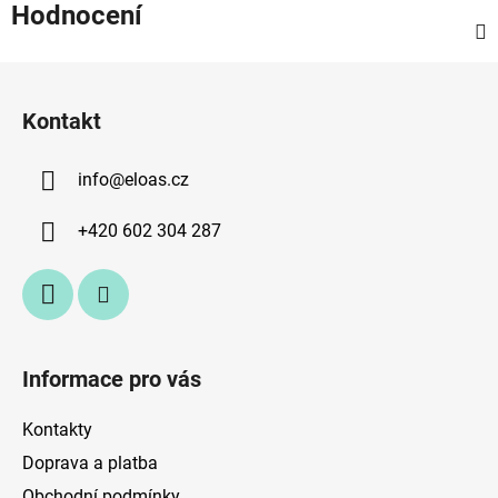
Hodnocení
Z
á
Kontakt
p
a
info
@
eloas.cz
t
í
+420 602 304 287
Informace pro vás
Kontakty
Doprava a platba
Obchodní podmínky