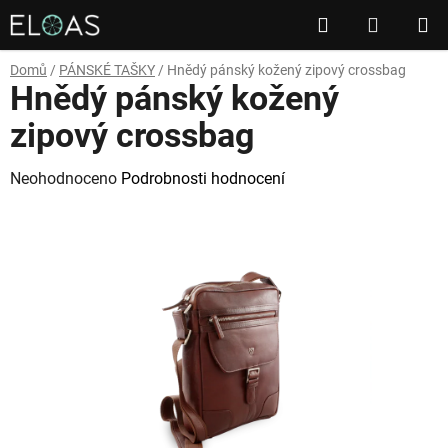
Přejít
Hledat
NÁKUP
na
obsah
KOŠÍK
Domů
/
PÁNSKÉ TAŠKY
/
Hnědý pánský kožený zipový crossbag
Hnědý pánský kožený
zipový crossbag
Průměrné
Neohodnoceno
Podrobnosti hodnocení
hodnocení
produktu
je
0,0
z
5
hvězdiček.