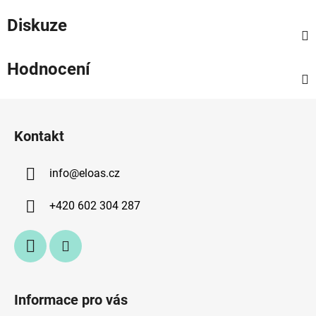
Diskuze
Hodnocení
Z
á
Kontakt
p
a
info
@
eloas.cz
t
í
+420 602 304 287
Informace pro vás