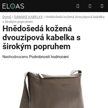
Přejít
Hledat
NÁKUP
na
obsah
KOŠÍK
Domů
/
DÁMSKÉ KABELKY
/
Hnědošedá kožená dvouzipová kabelka
s širokým popruhem
Hnědošedá kožená
dvouzipová kabelka s
širokým popruhem
Průměrné
Neohodnoceno
Podrobnosti hodnocení
hodnocení
produktu
je
0,0
z
5
hvězdiček.