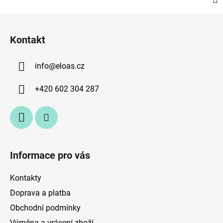
Z
á
Kontakt
p
a
info
@
eloas.cz
t
í
+420 602 304 287
Informace pro vás
Kontakty
Doprava a platba
Obchodní podmínky
Výměna a vrácení zboží