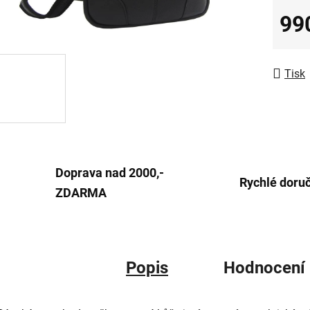
0,0
99
z
Měrná
5
hvězdič
Tisk
Doprava nad 2000,-
Rychlé doru
ZDARMA
Popis
Hodnocení