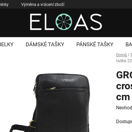
ínky
Výměna a vrácení zboží
Reklamace zboží
Podmí
BELKY
DÁMSKÉ TAŠKY
PÁNSKÉ TAŠKY
B
Domů
/
taška 2
GR
cro
cm 
Průměr
Neohod
hodnoc
Dostup
produk
je