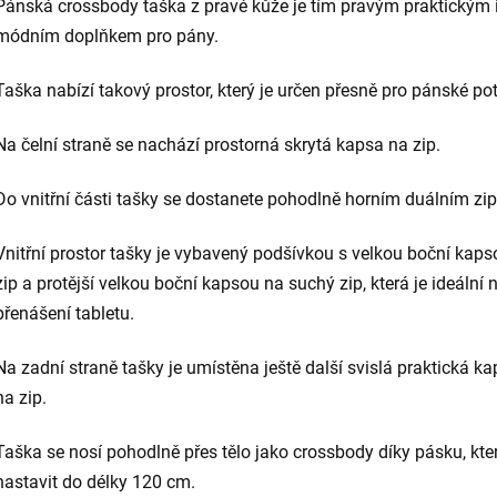
Pánská crossbody taška z pravé kůže je tím pravým praktickým 
módním doplňkem pro pány.
Taška nabízí takový prostor, který je určen přesně pro pánské pot
Na čelní straně se nachází prostorná skrytá kapsa na zip.
Do vnitřní části tašky se dostanete pohodlně horním duálním zi
Vnitřní prostor tašky je vybavený podšívkou s velkou boční kap
zip a protější velkou boční kapsou na suchý zip, která je ideální 
přenášení tabletu.
Na zadní straně tašky je umístěna ještě další svislá praktická k
na zip.
Taška se nosí pohodlně přes tělo jako crossbody díky pásku, kter
nastavit do délky 120 cm.