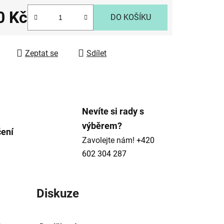
0 Kč
DO KOŠÍKU
 cena:
ek.
Zeptat se
Sdílet
Nevíte si rady s
výběrem?
čení
Zavolejte nám!
+420
602 304 287
Diskuze