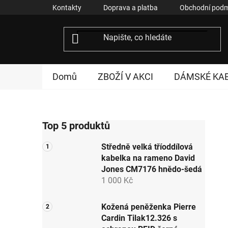
Přejít
Kontakty
Doprava a platba
Obchodní podm
na
obsah
Domů
ZBOŽÍ V AKCI
DÁMSKÉ KA
P
Top 5 produktů
o
s
Středně velká tříoddílová
t
kabelka na rameno David
r
Jones CM7176 hnědo-šedá
a
1 000 Kč
n
n
Kožená peněženka Pierre
Cardin Tilak12.326 s
í