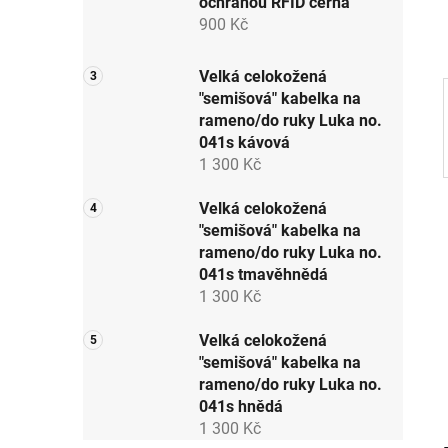
ochranou RFID černá
p
900 Kč
a
n
Velká celokožená
e
"semišová" kabelka na
l
rameno/do ruky Luka no.
041s kávová
1 300 Kč
Velká celokožená
"semišová" kabelka na
rameno/do ruky Luka no.
041s tmavěhnědá
1 300 Kč
Velká celokožená
"semišová" kabelka na
rameno/do ruky Luka no.
041s hnědá
1 300 Kč