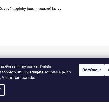
Kovové doplňky jsou mosazné barvy.
Informace pro vás
oužívá soubory cookie. Dalším
Odmítnout
 tohoto webu vyjadřujete souhlas s jejich
Kontakty
. Více informací
zde
.
Doprava a platba
í
Obchodní podmínky
Výměna a vrácení zboží
Reklamace zboží