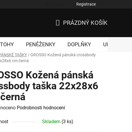
Přihlášení
Registrace
nky ochrany osobních údajů
PRÁZDNÝ KOŠÍK
NÁKUPNÍ
KOŠÍK
ATOHY
PENĚŽENKY
DOPLŇKY
UNISEX
PÁNSKÉ TAŠKY
/
GROSSO Kožená pánská crossbody
2x28x6 cm černá
OSSO Kožená pánská
ssbody taška 22x28x6
černá
né
noceno
Podrobnosti hodnocení
ení
nost
Skladem
(3 ks)
tu