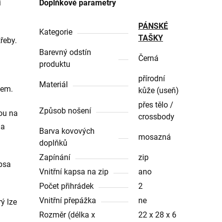
i
Doplňkové parametry
PÁNSKÉ
Kategorie
TAŠKY
řeby.
Barevný odstín
Černá
produktu
přírodní
Materiál
pem.
kůže (useň)
přes tělo /
Způsob nošení
sou na
crossbody
na
Barva kovových
mosazná
doplňků
Zapínání
zip
apsa
Vnitřní kapsa na zip
ano
Počet přihrádek
2
Vnitřní přepážka
ne
ý lze
Rozměr (délka x
22 x 28 x 6