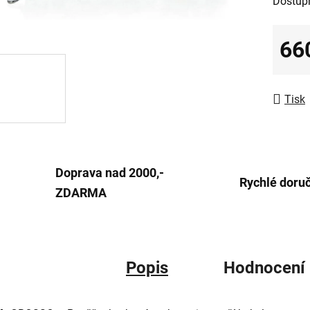
Dostup
produk
je
0,0
66
z
Měrná
5
hvězdič
Tisk
Doprava nad 2000,-
Rychlé doru
ZDARMA
Popis
Hodnocení