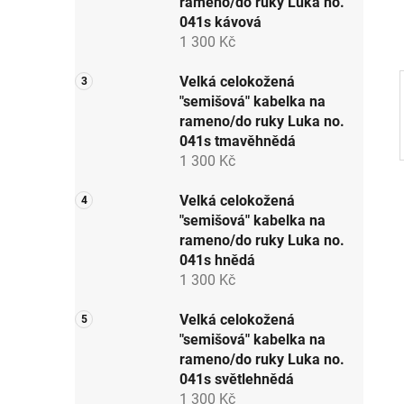
rameno/do ruky Luka no.
p
041s kávová
a
1 300 Kč
n
e
Velká celokožená
"semišová" kabelka na
l
rameno/do ruky Luka no.
041s tmavěhnědá
1 300 Kč
Velká celokožená
"semišová" kabelka na
rameno/do ruky Luka no.
041s hnědá
1 300 Kč
Velká celokožená
"semišová" kabelka na
rameno/do ruky Luka no.
041s světlehnědá
1 300 Kč