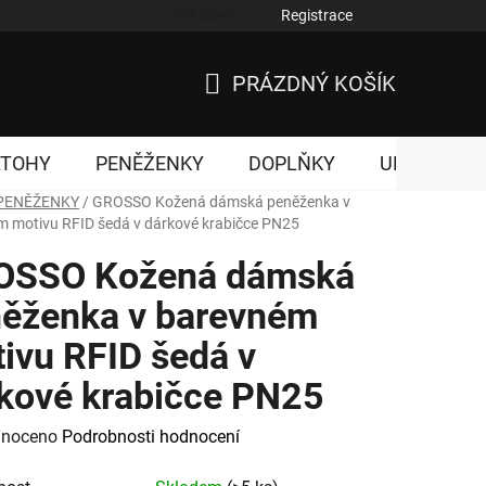
Přihlášení
Registrace
nky ochrany osobních údajů
PRÁZDNÝ KOŠÍK
NÁKUPNÍ
KOŠÍK
ATOHY
PENĚŽENKY
DOPLŇKY
UNISEX
PENĚŽENKY
/
GROSSO Kožená dámská peněženka v
 motivu RFID šedá v dárkové krabičce PN25
OSSO Kožená dámská
ěženka v barevném
ivu RFID šedá v
kové krabičce PN25
né
noceno
Podrobnosti hodnocení
ení