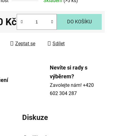
nost
Skladem
(>5 ks)
tu
0 Kč
DO KOŠÍKU
 cena:
ek.
Zeptat se
Sdílet
Nevíte si rady s
výběrem?
čení
Zavolejte nám!
+420
602 304 287
Diskuze