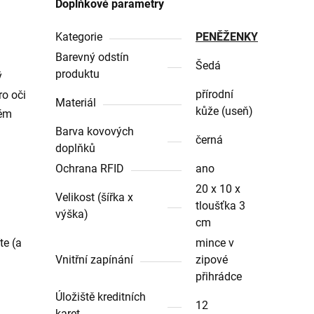
Doplňkové parametry
Kategorie
PENĚŽENKY
Barevný odstín
Šedá
produktu
ý
přírodní
ro oči
Materiál
kůže (useň)
dém
Barva kovových
černá
doplňků
Ochrana RFID
ano
20 x 10 x
Velikost (šířka x
tloušťka 3
výška)
cm
te (a
mince v
Vnitřní zapínání
zipové
přihrádce
Úložiště kreditních
12
karet