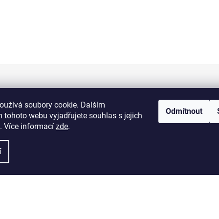
Informace pro vás
oužívá soubory cookie. Dalším
Odmítnout
 tohoto webu vyjadřujete souhlas s jejich
Kontakty
. Více informací
zde
.
Doprava a platba
í
Obchodní podmínky
Výměna a vrácení zboží
Reklamace zboží
Podmínky ochrany osobních údajů