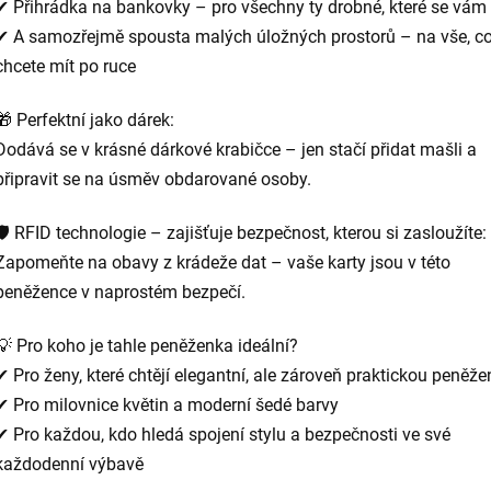
✔ Přihrádka na bankovky – pro všechny ty drobné, které se vám
✔ A samozřejmě spousta malých úložných prostorů – na vše, c
chcete mít po ruce
🎁 Perfektní jako dárek:
Dodává se v krásné dárkové krabičce – jen stačí přidat mašli a
připravit se na úsměv obdarované osoby.
🛡️ RFID technologie – zajišťuje bezpečnost, kterou si zasloužíte:
Zapomeňte na obavy z krádeže dat – vaše karty jsou v této
peněžence v naprostém bezpečí.
💡 Pro koho je tahle peněženka ideální?
✔ Pro ženy, které chtějí elegantní, ale zároveň praktickou peněž
✔ Pro milovnice květin a moderní šedé barvy
✔ Pro každou, kdo hledá spojení stylu a bezpečnosti ve své
každodenní výbavě