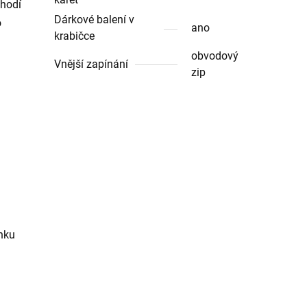
 hodí
Dárkové balení v
o
ano
krabičce
obvodový
Vnější zapínání
zip
enku