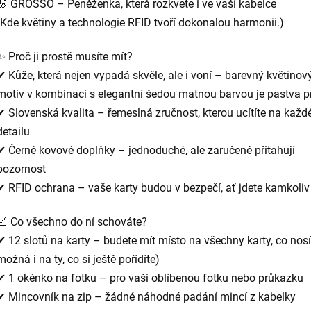
🌸 GROSSO – Peněženka, která rozkvete i ve vaší kabelce
(Kde květiny a technologie RFID tvoří dokonalou harmonii.)
✨ Proč ji prostě musíte mít?
✔ Kůže, která nejen vypadá skvěle, ale i voní – barevný květinov
motiv v kombinaci s elegantní šedou matnou barvou je pastva p
✔ Slovenská kvalita – řemeslná zručnost, kterou ucítíte na kaž
detailu
✔ Černé kovové doplňky – jednoduché, ale zaručeně přitahují
pozornost
✔ RFID ochrana – vaše karty budou v bezpečí, ať jdete kamkoliv
📐 Co všechno do ní schováte?
✔ 12 slotů na karty – budete mít místo na všechny karty, co nosí
možná i na ty, co si ještě pořídíte)
✔ 1 okénko na fotku – pro vaši oblíbenou fotku nebo průkazku
✔ Mincovník na zip – žádné náhodné padání mincí z kabelky