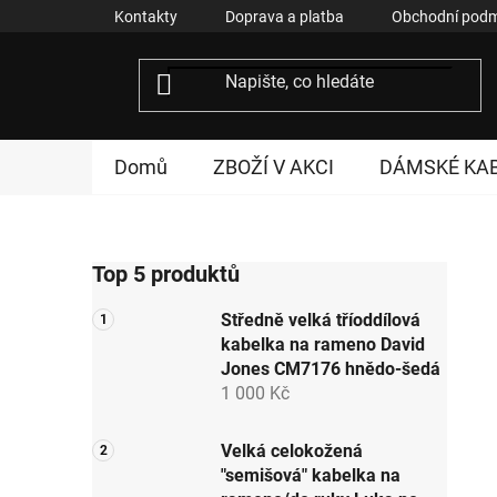
Přejít
Kontakty
Doprava a platba
Obchodní podm
na
obsah
Domů
ZBOŽÍ V AKCI
DÁMSKÉ KA
P
Top 5 produktů
o
s
Středně velká tříoddílová
t
kabelka na rameno David
r
Jones CM7176 hnědo-šedá
a
1 000 Kč
n
n
Velká celokožená
"semišová" kabelka na
í