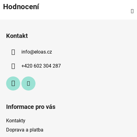
Hodnocení
Z
á
Kontakt
p
a
info
@
eloas.cz
t
í
+420 602 304 287
Informace pro vás
Kontakty
Doprava a platba