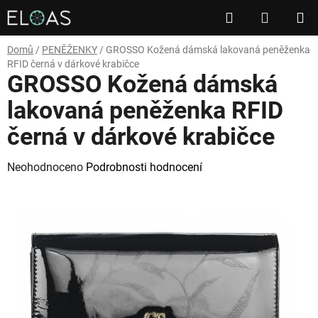
Přejít
Hledat
NÁKUP
na
obsah
KOŠÍK
Domů
/
PENĚŽENKY
/
GROSSO Kožená dámská lakovaná peněženka
RFID černá v dárkové krabičce
GROSSO Kožená dámská
lakovaná peněženka RFID
černá v dárkové krabičce
Průměrné
Neohodnoceno
Podrobnosti hodnocení
hodnocení
produktu
je
0,0
z
5
hvězdiček.