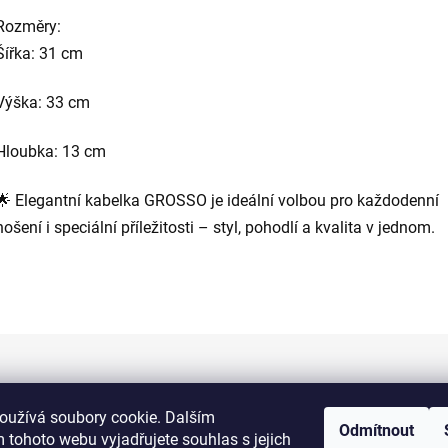
Rozměry:
Šířka: 31 cm
Výška: 33 cm
Hloubka: 13 cm
🌟 Elegantní kabelka GROSSO je ideální volbou pro každodenní
nošení i speciální příležitosti – styl, pohodlí a kvalita v jednom.
Informace pro vás
oužívá soubory cookie. Dalším
Odmítnout
 tohoto webu vyjadřujete souhlas s jejich