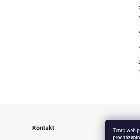
Z
á
Kontakt
p
Tento web p
procházením
a