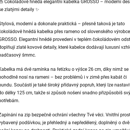
👜 Čokoládově hnědá elegantní kabelka GROSSO – moderní des
se zlatými detaily ✨
Stylová, moderní a dokonale praktická – přesně taková je tato
čokoládově hnědá kabelka přes rameno od slovenského výrobce
GROSSO. Elegantní hnědé provedení v teplém čokoládovém odst
doplňují zlaté kovové detaily, které kabelce dodávají luxusní vzh
nadčasový šmrnc.
Kabelka má dvě ramínka na řetízku o výšce 26 cm, díky nimž se
pohodlně nosí na rameni – bez problémů i v zimě přes kabát či
bundu. Součástí je také široký přídavný popruh, který lze nastavi
do délky 125 cm, takže si způsob nošení snadno přizpůsobíš s
potřebám.
Zapínání na zip bezpečně ochrání všechny Tvé věci. Vnitřní prost
vybavený podšívkou, je přehledný a nepředělený, doplněný o dvě