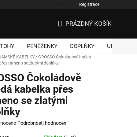
Přihlášení
Registrace
nky ochrany osobních údajů
PRÁZDNÝ KOŠÍK
NÁKUPNÍ
KOŠÍK
ATOHY
PENĚŽENKY
DOPLŇKY
UNISEX
DÁMSKÉ KABELKY
/
GROSSO Čokoládově hnědá
přes rameno se zlatými doplňky
OSSO Čokoládově
dá kabelka přes
eno se zlatými
lňky
né
noceno
Podrobnosti hodnocení
ení