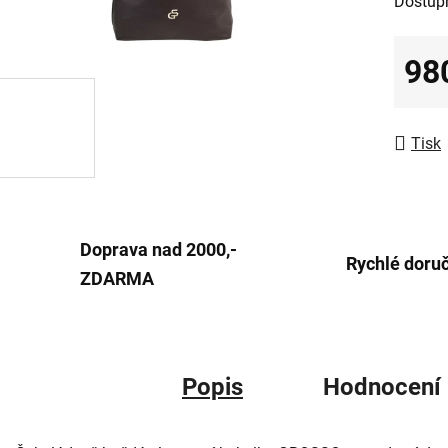
Dostup
produk
je
0,0
98
z
Měrná
5
hvězdič
Tisk
Doprava nad 2000,-
Rychlé doru
ZDARMA
Popis
Hodnocení