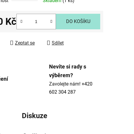
nost
Skladem
(1 ks)
tu
0 Kč
DO KOŠÍKU
 cena:
ek.
Zeptat se
Sdílet
Nevíte si rady s
výběrem?
čení
Zavolejte nám!
+420
602 304 287
Diskuze