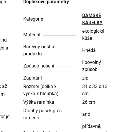
ign
Doplňkové parametry
DÁMSKÉ
Kategorie
KABELKY
ekologická
Materiál
kůže
ínu
Barevný odstín
led a
Hnědá
produktu
libovolný
Způsob nošení
způsob
Zapínání
zip
t až
Rozměr (délka x
31 x 33 x 13
výška x hloubka)
cm
vým
Výška ramínka
26 cm
Dlouhý pásek přes
ano
or je
rameno
přídavné,