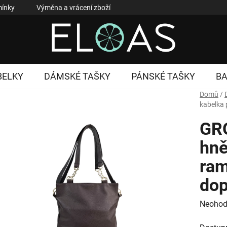
ínky
Výměna a vrácení zboží
Reklamace zboží
Podmí
BELKY
DÁMSKÉ TAŠKY
PÁNSKÉ TAŠKY
B
Domů
/
kabelka 
GR
hně
ram
dop
Průměr
Neohod
hodnoc