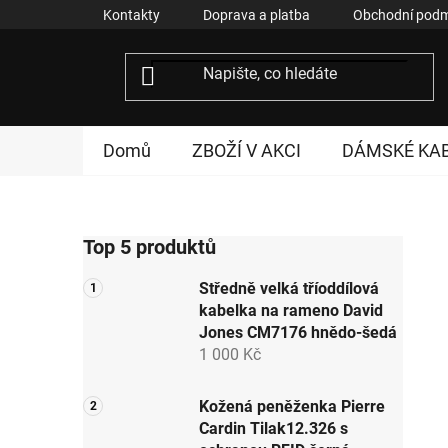
Přejít
Kontakty
Doprava a platba
Obchodní podm
na
obsah
Domů
ZBOŽÍ V AKCI
DÁMSKÉ KA
P
Top 5 produktů
o
s
Středně velká tříoddílová
t
kabelka na rameno David
r
Jones CM7176 hnědo-šedá
a
1 000 Kč
n
n
Kožená peněženka Pierre
Cardin Tilak12.326 s
í