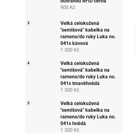
ochranou RFID černá
p
900 Kč
a
n
Velká celokožená
e
"semišová" kabelka na
l
rameno/do ruky Luka no.
041s kávová
1 300 Kč
Velká celokožená
"semišová" kabelka na
rameno/do ruky Luka no.
041s tmavěhnědá
1 300 Kč
Velká celokožená
"semišová" kabelka na
rameno/do ruky Luka no.
041s hnědá
1 300 Kč