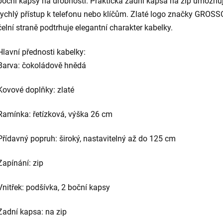
boční kapsy na drobnosti. Praktická zadní kapsa na zip umožňu
rychlý přístup k telefonu nebo klíčům. Zlaté logo značky GROSS
čelní straně podtrhuje elegantní charakter kabelky.
Hlavní přednosti kabelky:
Barva: čokoládově hnědá
Kovové doplňky: zlaté
Ramínka: řetízková, výška 26 cm
Přídavný popruh: široký, nastavitelný až do 125 cm
Zapínání: zip
Vnitřek: podšívka, 2 boční kapsy
Zadní kapsa: na zip