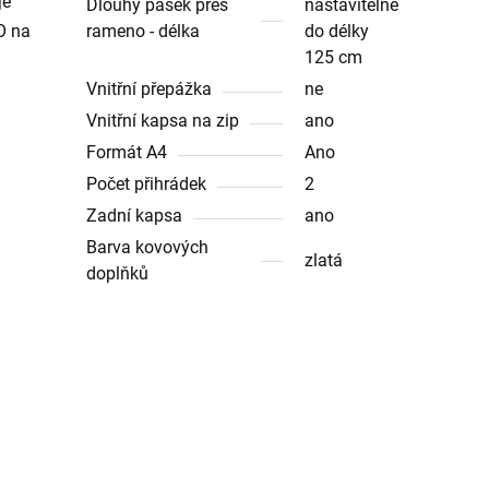
je
Dlouhý pásek přes
nastavitelné
O na
rameno - délka
do délky
125 cm
Vnitřní přepážka
ne
Vnitřní kapsa na zip
ano
Formát A4
Ano
Počet přihrádek
2
Zadní kapsa
ano
Barva kovových
zlatá
doplňků