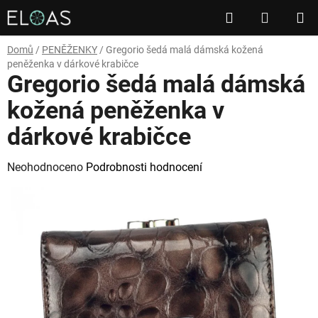
Přejít
Hledat
NÁKUP
na
obsah
KOŠÍK
Domů
/
PENĚŽENKY
/
Gregorio šedá malá dámská kožená
peněženka v dárkové krabičce
Gregorio šedá malá dámská
kožená peněženka v
dárkové krabičce
Průměrné
Neohodnoceno
Podrobnosti hodnocení
hodnocení
produktu
je
0,0
z
5
hvězdiček.