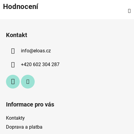
Hodnocení
Z
á
Kontakt
p
a
info
@
eloas.cz
t
í
+420 602 304 287
Informace pro vás
Kontakty
Doprava a platba