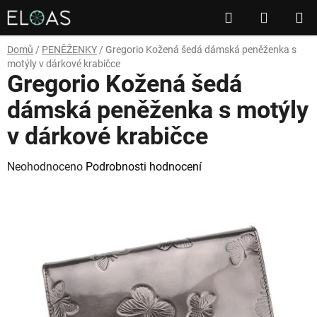
Přejít
Hledat
NÁKUP
na
obsah
KOŠÍK
Domů
/
PENĚŽENKY
/
Gregorio Kožená šedá dámská peněženka s
motýly v dárkové krabičce
Gregorio Kožená šedá
dámská peněženka s motýly
v dárkové krabičce
Průměrné
Neohodnoceno
Podrobnosti hodnocení
hodnocení
produktu
je
0,0
z
5
hvězdiček.