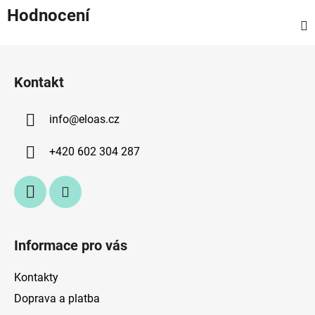
Hodnocení
Z
á
Kontakt
p
a
info
@
eloas.cz
t
í
+420 602 304 287
Informace pro vás
Kontakty
Doprava a platba