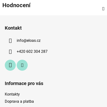
Hodnocení
Z
á
Kontakt
p
a
info
@
eloas.cz
t
í
+420 602 304 287
Informace pro vás
Kontakty
Doprava a platba