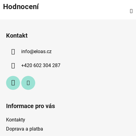
Hodnocení
Z
á
Kontakt
p
a
info
@
eloas.cz
t
í
+420 602 304 287
Informace pro vás
Kontakty
Doprava a platba