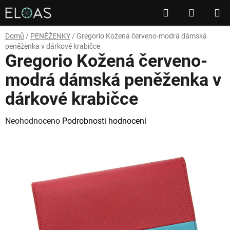
Přejít
Hledat
NÁKUP
na
obsah
KOŠÍK
Domů
/
PENĚŽENKY
/
Gregorio Kožená červeno-modrá dámská
peněženka v dárkové krabičce
Gregorio Kožená červeno-
modrá dámská peněženka v
dárkové krabičce
Průměrné
Neohodnoceno
Podrobnosti hodnocení
hodnocení
produktu
je
0,0
z
5
hvězdiček.