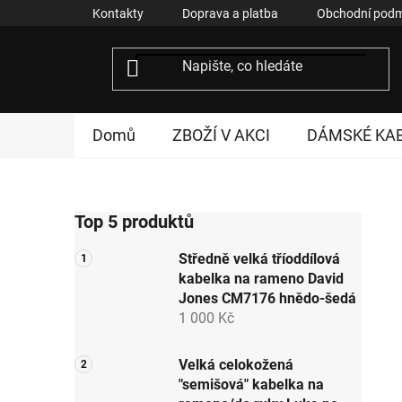
Přejít
Kontakty
Doprava a platba
Obchodní podm
na
obsah
Domů
ZBOŽÍ V AKCI
DÁMSKÉ KA
P
Top 5 produktů
o
s
Středně velká tříoddílová
t
kabelka na rameno David
r
Jones CM7176 hnědo-šedá
a
1 000 Kč
n
n
Velká celokožená
"semišová" kabelka na
í