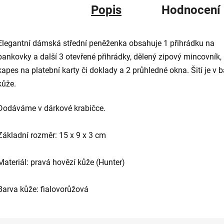
Popis
Hodnocení
Elegantní dámská střední peněženka obsahuje 1 přihrádku na
bankovky a další 3 otevřené přihrádky, dělený zipový mincovník,
kapes na platební karty či doklady a 2 průhledné okna. Šití je v 
kůže.
Dodáváme v dárkové krabičce.
Základní rozměr: 15 x 9 x 3 cm
Materiál: pravá hovězí kůže (Hunter)
Barva kůže: fialovorůžová