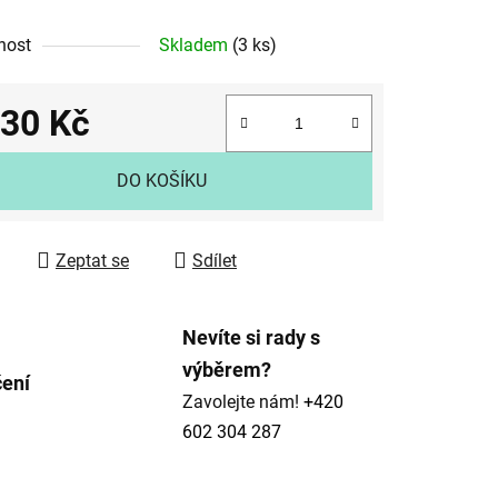
nost
Skladem
(3 ks)
030 Kč
ek.
 cena:
DO KOŠÍKU
Zeptat se
Sdílet
Nevíte si rady s
výběrem?
čení
Zavolejte nám!
+420
602 304 287