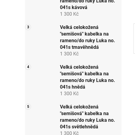
rameno/do ruky Luka no.
p
041s kávová
a
1 300 Kč
n
e
Velká celokožená
"semišová" kabelka na
l
rameno/do ruky Luka no.
041s tmavěhnědá
1 300 Kč
Velká celokožená
"semišová" kabelka na
rameno/do ruky Luka no.
041s hnědá
1 300 Kč
Velká celokožená
"semišová" kabelka na
rameno/do ruky Luka no.
041s světlehnědá
1 300 Kč