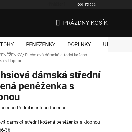
Přihlášení
Registrace
nky ochrany osobních údajů
PRÁZDNÝ KOŠÍK
NÁKUPNÍ
KOŠÍK
ATOHY
PENĚŽENKY
DOPLŇKY
UNISEX
PENĚŽENKY
/
Fuchsiová dámská střední kožená
ka s klopnou
hsiová dámská střední
ená peněženka s
pnou
né
noceno
Podrobnosti hodnocení
ení
ová dámská střední kožená peněženka s klopnou
tu
66-36