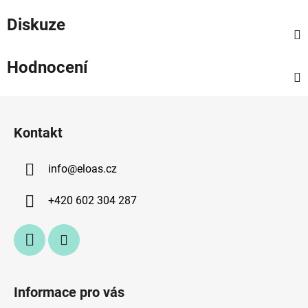
Diskuze
Hodnocení
Z
á
Kontakt
p
a
info
@
eloas.cz
t
í
+420 602 304 287
Informace pro vás