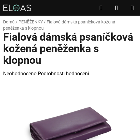
Přejít
Hledat
NÁKUP
na
obsah
KOŠÍK
Domů
/
PENĚŽENKY
/
Fialová dámská psaníčková kožená
peněženka s klopnou
Fialová dámská psaníčková
kožená peněženka s
klopnou
Průměrné
Neohodnoceno
Podrobnosti hodnocení
hodnocení
produktu
je
0,0
z
5
hvězdiček.