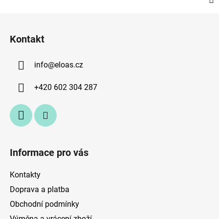
Z
á
Kontakt
p
a
info
@
eloas.cz
t
í
+420 602 304 287
Informace pro vás
Kontakty
Doprava a platba
Obchodní podmínky
Výměna a vrácení zboží