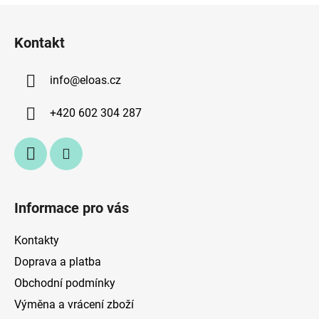
Z
á
Kontakt
p
a
info
@
eloas.cz
t
í
+420 602 304 287
Informace pro vás
Kontakty
Doprava a platba
Obchodní podmínky
Výměna a vrácení zboží