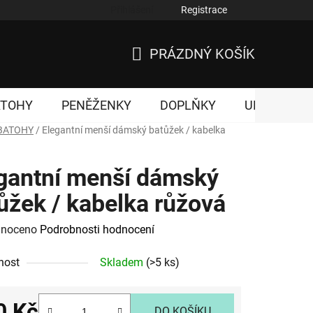
Přihlášení
Registrace
nky ochrany osobních údajů
PRÁZDNÝ KOŠÍK
NÁKUPNÍ
KOŠÍK
ATOHY
PENĚŽENKY
DOPLŇKY
UNISEX
BATOHY
/
Elegantní menší dámský batůžek / kabelka
gantní menší dámský
ůžek / kabelka růžová
né
noceno
Podrobnosti hodnocení
ení
nost
Skladem
(>5 ks)
tu
0 Kč
DO KOŠÍKU