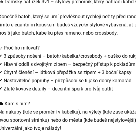
🎒 Dámský batůžek 3v1 – stylový přeborník, který nahradí kabel
Konečně batoh, který se umí převléknout rychleji než ty před ran
tímto elegantním kouskem budeš vždycky stylově vybavená, ať 
nosíš jako batoh, kabelku přes rameno, nebo crossbody.
✨ Proč ho milovat?
✔ 3 způsoby nošení – batoh/kabelka/crossbody + ouško do ruk
✔ Hlavní oddíl s dvojitým zipem – bezpečný přístup k pokladům
✔ Chytré členění – látková přepážka se zipem + 3 boční kapsy
✔ Nastavitelné popruhy – přizpůsobí se ti jako dobrý kamarád
✔ Zlaté kovové detaily – decentní šperk pro tvůj outfit
💼 Kam s ním?
Na nákupy (kde se promění v kabelku), na výlety (kde zase ukáž
svou sportovní stránku) nebo do města (kde budeš nejstylovější)
Univerzální jako tvoje nálady!