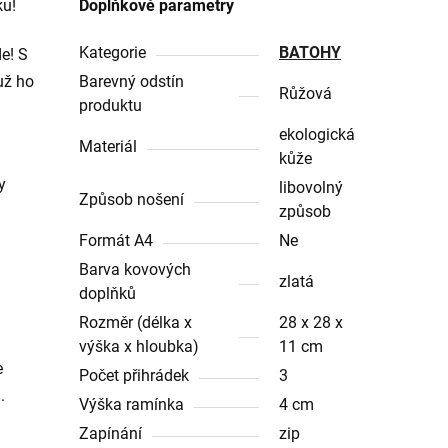
ku!
Doplňkové parametry
Kategorie
BATOHY
de! S
už ho
Barevný odstín
Růžová
produktu
ekologická
Materiál
kůže
y
libovolný
Způsob nošení
způsob
Formát A4
Ne
Barva kovových
zlatá
doplňků
Rozměr (délka x
28 x 28 x
výška x hloubka)
11 cm
e
Počet přihrádek
3
.
Výška ramínka
4 cm
Zapínání
zip