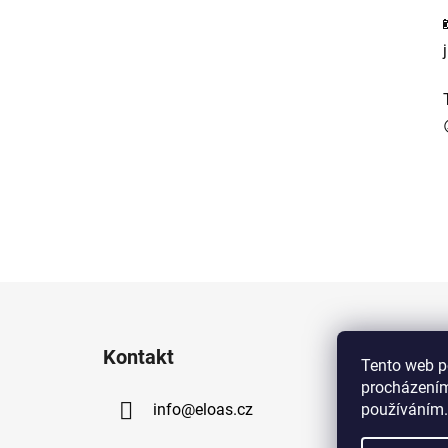
Z
á
Kontakt
p
Tento web p
procházením
a
používáním.
info
@
eloas.cz
t
í