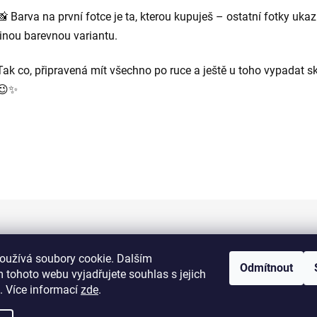
📸 Barva na první fotce je ta, kterou kupuješ – ostatní fotky ukaz
jinou barevnou variantu.
Tak co, připravená mít všechno po ruce a ještě u toho vypadat s
😉✨
Informace pro vás
oužívá soubory cookie. Dalším
Odmítnout
 tohoto webu vyjadřujete souhlas s jejich
Kontakty
. Více informací
zde
.
Doprava a platba