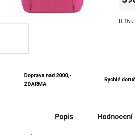
z
Měrná
5
hvězdič
Tisk
Doprava nad 2000,-
Rychlé doru
ZDARMA
Popis
Hodnocení