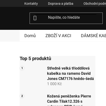
Přejít
Kontakty
Doprava a platba
Obchodní podm
na
obsah
Domů
ZBOŽÍ V AKCI
DÁMSKÉ KA
P
Top 5 produktů
o
s
Středně velká tříoddílová
t
kabelka na rameno David
r
Jones CM7176 hnědo-šedá
a
1 000 Kč
n
n
Kožená peněženka Pierre
Cardin Tilak12.326 s
í