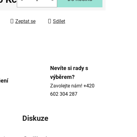
 cena:
ek.
Zeptat se
Sdílet
Nevíte si rady s
výběrem?
čení
Zavolejte nám!
+420
602 304 287
Diskuze