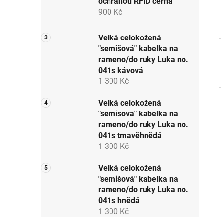
ochranou RFID černá
p
900 Kč
a
n
Velká celokožená
e
"semišová" kabelka na
l
rameno/do ruky Luka no.
041s kávová
1 300 Kč
Velká celokožená
"semišová" kabelka na
rameno/do ruky Luka no.
041s tmavěhnědá
1 300 Kč
Velká celokožená
"semišová" kabelka na
rameno/do ruky Luka no.
041s hnědá
1 300 Kč