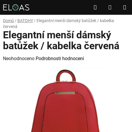
Přejít
Hledat
NÁKUP
na
obsah
KOŠÍK
Domů
/
BATOHY
/
Elegantní menší dámský batůžek / kabelka
červená
Elegantní menší dámský
batůžek / kabelka červená
Průměrné
Neohodnoceno
Podrobnosti hodnocení
hodnocení
produktu
je
0,0
z
5
hvězdiček.