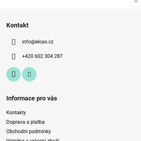
Z
á
Kontakt
p
a
info
@
eloas.cz
t
í
+420 602 304 287
Informace pro vás
Kontakty
Doprava a platba
Obchodní podmínky
Výměna a vrácení zboží