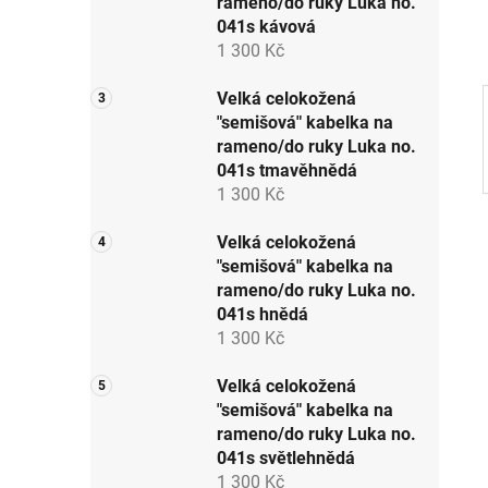
rameno/do ruky Luka no.
p
041s kávová
a
1 300 Kč
n
e
Velká celokožená
"semišová" kabelka na
l
rameno/do ruky Luka no.
041s tmavěhnědá
1 300 Kč
Velká celokožená
"semišová" kabelka na
rameno/do ruky Luka no.
041s hnědá
1 300 Kč
Velká celokožená
"semišová" kabelka na
rameno/do ruky Luka no.
041s světlehnědá
1 300 Kč