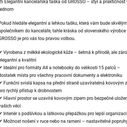
👜 Elegantní kancelářská taška od GROSSO – styl a praktičnost 
jednom
Pokud hledáte elegantní a lehkou tašku, která vám bude skvělý
společníkem do kanceláře, tahle kráska od slovenského výrobce
GROSSO je pro vás tou pravou volbou.
✔ Vyrobena z měkké ekologické kůže – šetrná k přírodě, ale zár
elegantní a kvalitní
✔ Ideální pro formáty A4 a notebooky do velikosti 15 palců –
dostatek místa pro všechny pracovní dokumenty a elektroniku
✔ Funkční svislá kapsa na přední straně uzavíratelná kovovým 
pro rychlý přístup k drobnostem
✔ Hlavní prostor se uzavírá kovovým zipem pro bezpečné uložen
vašich věcí
✔ Interiér s podšívkou a látkovou přepážkou pro lepší organizaci
✔ Možnost nošení v ruce nebo na rameni – nastavitelné popruh