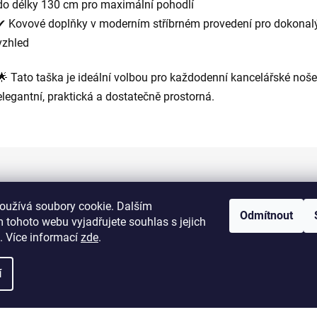
do délky 130 cm pro maximální pohodlí
✔ Kovové doplňky v moderním stříbrném provedení pro dokonal
vzhled
🌟 Tato taška je ideální volbou pro každodenní kancelářské noše
elegantní, praktická a dostatečně prostorná.
Informace pro vás
oužívá soubory cookie. Dalším
Odmítnout
 tohoto webu vyjadřujete souhlas s jejich
Kontakty
. Více informací
zde
.
Doprava a platba
í
Obchodní podmínky
Výměna a vrácení zboží