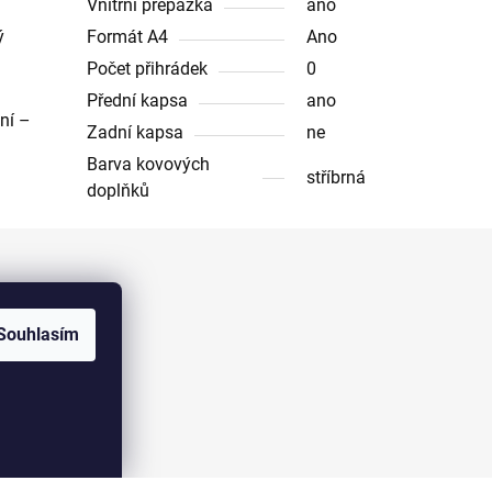
Vnitřní přepážka
ano
ý
Formát A4
Ano
Počet přihrádek
0
Přední kapsa
ano
ní –
Zadní kapsa
ne
Barva kovových
stříbrná
doplňků
Facebook
Souhlasím