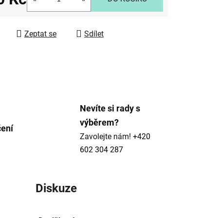
 cena:
ek.
Zeptat se
Sdílet
Nevíte si rady s
výběrem?
čení
Zavolejte nám!
+420
602 304 287
Diskuze