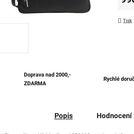
z
Měrná
5
hvězdič
Tisk
Doprava nad 2000,-
Rychlé doru
ZDARMA
Popis
Hodnocení