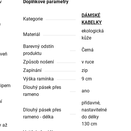
v
Doplňkové parametry
DÁMSKÉ
Kategorie
KABELKY
m
ekologická
Materiál
kůže
Barevný odstín
Černá
produktu
oveň
Způsob nošení
v ruce
Zapínání
zip
Výška ramínka
9 cm
zipem
Dlouhý pásek přes
ano
rameno
í
přídavné,
Dlouhý pásek přes
nastavitelné
rameno - délka
do délky
130 cm
y až