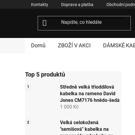
Přejít
Kontakty
Doprava a platba
Obchodní podm
na
obsah
Domů
ZBOŽÍ V AKCI
DÁMSKÉ KA
P
Top 5 produktů
o
s
Středně velká tříoddílová
t
kabelka na rameno David
r
Jones CM7176 hnědo-šedá
a
1 000 Kč
n
n
Velká celokožená
"semišová" kabelka na
í