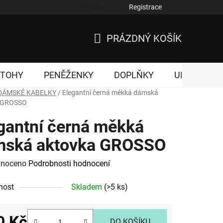
Přihlášení
Registrace
nky ochrany osobních údajů
PRÁZDNÝ KOŠÍK
NÁKUPNÍ
KOŠÍK
ATOHY
PENĚŽENKY
DOPLŇKY
UNISEX
DÁMSKÉ KABELKY
/
Elegantní černá měkká dámská
 GROSSO
gantní černá měkká
mská aktovka GROSSO
né
noceno
Podrobnosti hodnocení
ení
nost
Skladem
(>5 ks)
tu
0 Kč
DO KOŠÍKU