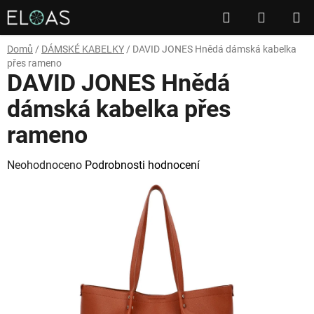
Přejít
Hledat
NÁKUP
na
obsah
KOŠÍK
Domů
/
DÁMSKÉ KABELKY
/
DAVID JONES Hnědá dámská kabelka
přes rameno
DAVID JONES Hnědá
dámská kabelka přes
rameno
Průměrné
Neohodnoceno
Podrobnosti hodnocení
hodnocení
produktu
je
0,0
z
5
hvězdiček.