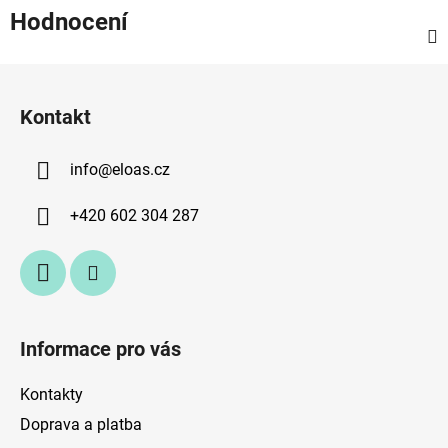
Hodnocení
Z
á
Kontakt
p
a
info
@
eloas.cz
t
í
+420 602 304 287
Informace pro vás
Kontakty
Doprava a platba