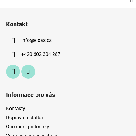
Z
á
Kontakt
p
a
info
@
eloas.cz
t
í
+420 602 304 287
Informace pro vás
Kontakty
Doprava a platba
Obchodní podmínky
Výměna a vrácení zboží