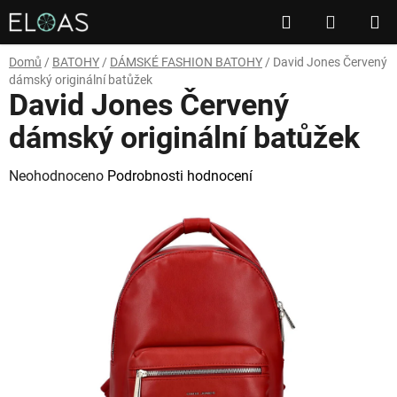
Přejít
Hledat
NÁKUP
na
obsah
KOŠÍK
Domů
/
BATOHY
/
DÁMSKÉ FASHION BATOHY
/
David Jones Červený
dámský originální batůžek
David Jones Červený
dámský originální batůžek
Průměrné
Neohodnoceno
Podrobnosti hodnocení
hodnocení
produktu
je
0,0
z
5
hvězdiček.