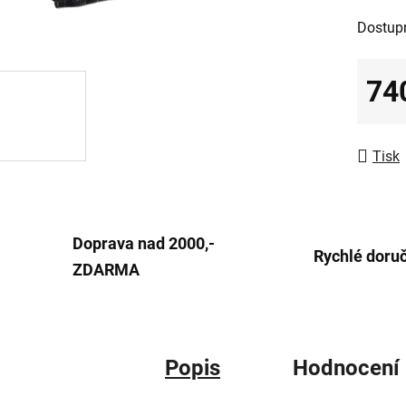
z
Dostup
5
hvězdič
74
Měrná
Tisk
Doprava nad 2000,-
Rychlé doru
ZDARMA
Popis
Hodnocení