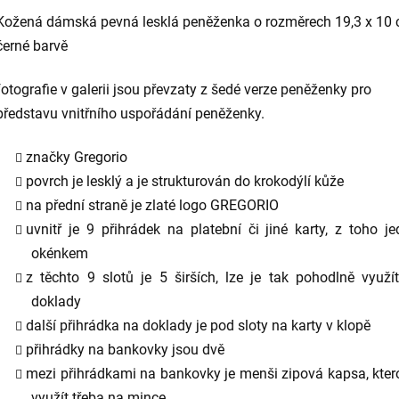
Kožená dámská pevná lesklá peněženka o rozměrech 19,3 x 10 
černé barvě
fotografie v galerii jsou převzaty z šedé verze peněženky pro
představu vnitřního uspořádání peněženky.
značky Gregorio
povrch je lesklý a je strukturován do krokodýlí kůže
na přední straně je zlaté logo GREGORIO
uvnitř je 9 přihrádek na platební či jiné karty, z toho j
okénkem
z těchto 9 slotů je 5 širších, lze je tak pohodlně využí
doklady
další přihrádka na doklady je pod sloty na karty v klopě
přihrádky na bankovky jsou dvě
mezi přihrádkami na bankovky je menši zipová kapsa, kter
využít třeba na mince