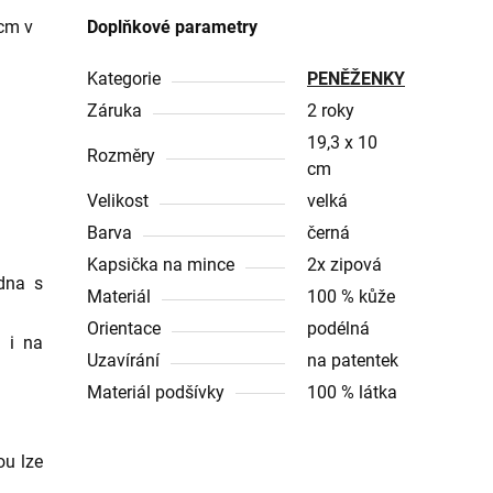
cm v
Doplňkové parametry
Kategorie
PENĚŽENKY
Záruka
2 roky
19,3 x 10
Rozměry
cm
Velikost
velká
Barva
černá
Kapsička na mince
2x zipová
edna s
Materiál
100 % kůže
Orientace
podélná
t i na
Uzavírání
na patentek
Materiál podšívky
100 % látka
ou lze