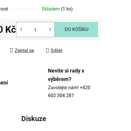
nost
Skladem
(1 ks)
ek.
0 Kč
DO KOŠÍKU
 cena:
Zeptat se
Sdílet
Nevíte si rady s
výběrem?
čení
Zavolejte nám!
+420
602 304 287
Diskuze