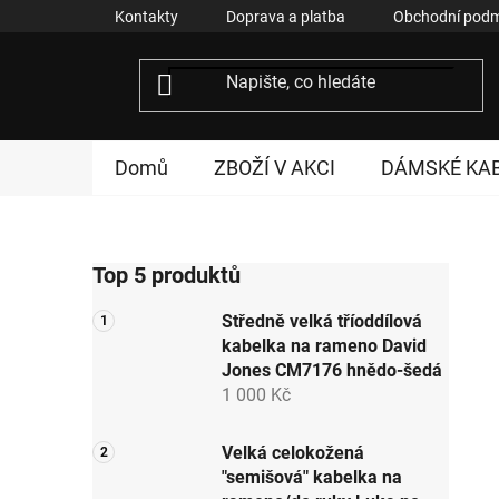
Přejít
Kontakty
Doprava a platba
Obchodní podm
na
obsah
Domů
ZBOŽÍ V AKCI
DÁMSKÉ KA
P
Top 5 produktů
o
s
Středně velká tříoddílová
t
kabelka na rameno David
r
Jones CM7176 hnědo-šedá
a
1 000 Kč
n
n
Velká celokožená
"semišová" kabelka na
í