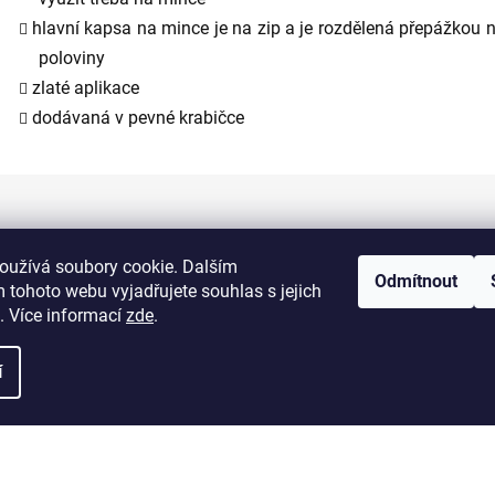
hlavní kapsa na mince je na zip a je rozdělená přepážkou 
poloviny
zlaté aplikace
dodávaná v pevné krabičce
Informace pro vás
oužívá soubory cookie. Dalším
Odmítnout
 tohoto webu vyjadřujete souhlas s jejich
Kontakty
. Více informací
zde
.
Doprava a platba
í
Obchodní podmínky
Výměna a vrácení zboží
Reklamace zboží
Podmínky ochrany osobních údajů