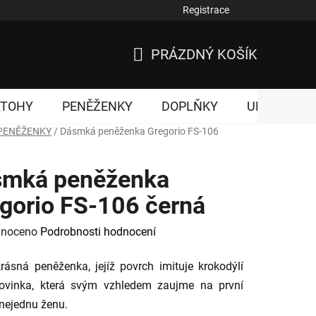
Přihlášení
Registrace
nky ochrany osobních údajů
PRÁZDNÝ KOŠÍK
NÁKUPNÍ
KOŠÍK
ATOHY
PENĚŽENKY
DOPLŇKY
UNISEX
PENĚŽENKY
/
Dásmká peněženka Gregorio FS-106
smká peněženka
gorio FS-106 černá
né
noceno
Podrobnosti hodnocení
ení
rásná peněženka, jejíž povrch imituje krokodýlí
tu
Novinka, která svým vzhledem zaujme na první
nejednu ženu.