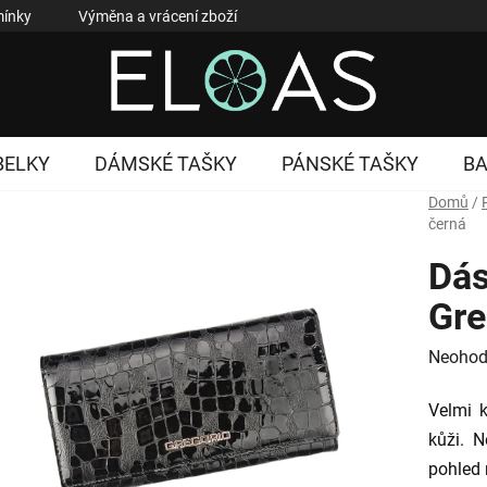
ínky
Výměna a vrácení zboží
Reklamace zboží
Podmí
BELKY
DÁMSKÉ TAŠKY
PÁNSKÉ TAŠKY
B
Domů
/
černá
Dá
Gre
Průměr
Neohod
hodnoc
Velmi k
produk
kůži. 
je
pohled 
0,0