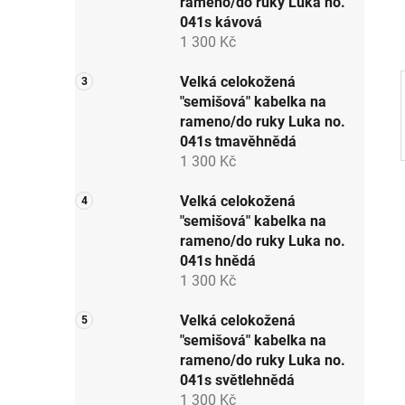
rameno/do ruky Luka no.
p
041s kávová
a
1 300 Kč
n
e
Velká celokožená
"semišová" kabelka na
l
rameno/do ruky Luka no.
041s tmavěhnědá
1 300 Kč
Velká celokožená
"semišová" kabelka na
rameno/do ruky Luka no.
041s hnědá
1 300 Kč
Velká celokožená
"semišová" kabelka na
rameno/do ruky Luka no.
041s světlehnědá
1 300 Kč