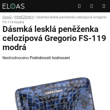
Přejít
Hledat
NÁKUP
na
obsah
KOŠÍK
Domů
/
PENĚŽENKY
/
Dásmká lesklá peněženka celozipová Gregorio
FS-119 modrá
Dásmká lesklá peněženka
celozipová Gregorio FS-119
modrá
Průměrné
Neohodnoceno
Podrobnosti hodnocení
hodnocení
produktu
je
0,0
z
5
hvězdiček.