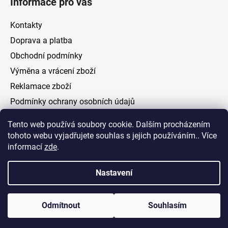
Informace pro vás
Kontakty
Doprava a platba
Obchodní podmínky
Výměna a vrácení zboží
Reklamace zboží
Podmínky ochrany osobních údajů
Tento web používá soubory cookie. Dalším procházením
Facebook
tohoto webu vyjadřujete souhlas s jejich používáním.. Více
informací
zde
.
Nastavení
Vytvořil Shoptet
Odmítnout
Souhlasím
Copyright 2026
ELOAS.cz
. Všechna práva vyhrazena.
Upravit nastavení cookies