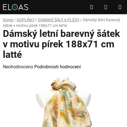
Přejít
Hledat
NÁKUP
na
obsah
KOŠÍK
Domů
/
DOPLŇKY
/
DÁMSKÉ ŠÁLY A PLÉDY
/
Dámský letní barevný
šátek v motivu pírek 188x71 cm latté
Dámský letní barevný šátek
v motivu pírek 188x71 cm
latté
Průměrné
Neohodnoceno
Podrobnosti hodnocení
hodnocení
produktu
je
0,0
z
5
hvězdiček.