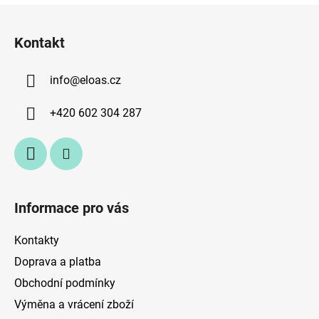
Z
á
Kontakt
p
a
info
@
eloas.cz
t
í
+420 602 304 287
Informace pro vás
Kontakty
Doprava a platba
Obchodní podmínky
Výměna a vrácení zboží