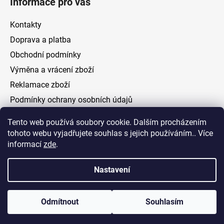
Informace pro vás
Kontakty
Doprava a platba
Obchodní podmínky
Výměna a vrácení zboží
Reklamace zboží
Podmínky ochrany osobních údajů
Tento web používá soubory cookie. Dalším procházením
Facebook
tohoto webu vyjadřujete souhlas s jejich používáním.. Více
informací
zde
.
Nastavení
Vytvořil Shoptet
Odmítnout
Souhlasím
Copyright 2026
ELOAS.cz
. Všechna práva vyhrazena.
Upravit nastavení cookies