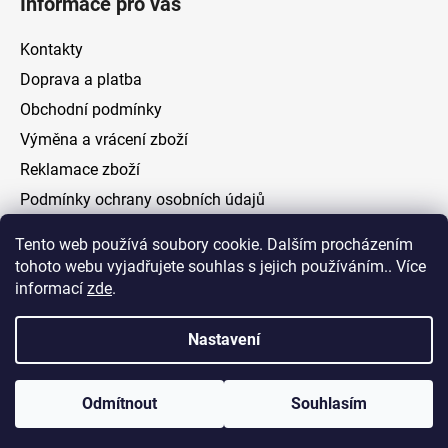
Informace pro vás
Kontakty
Doprava a platba
Obchodní podmínky
Výměna a vrácení zboží
Reklamace zboží
Podmínky ochrany osobních údajů
Tento web používá soubory cookie. Dalším procházením
Facebook
tohoto webu vyjadřujete souhlas s jejich používáním.. Více
informací
zde
.
Nastavení
Vytvořil Shoptet
Odmítnout
Souhlasím
Copyright 2026
ELOAS.cz
. Všechna práva vyhrazena.
Upravit nastavení cookies