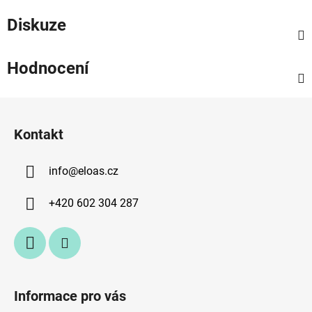
Diskuze
Hodnocení
Z
á
Kontakt
p
a
info
@
eloas.cz
t
í
+420 602 304 287
Informace pro vás