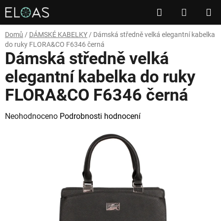
Přejít
Hledat
NÁKUP
na
obsah
KOŠÍK
Domů
/
DÁMSKÉ KABELKY
/
Dámská středně velká elegantní kabelka
do ruky FLORA&CO F6346 černá
Dámská středně velká
elegantní kabelka do ruky
FLORA&CO F6346 černá
Průměrné
Neohodnoceno
Podrobnosti hodnocení
hodnocení
produktu
je
0,0
z
5
hvězdiček.