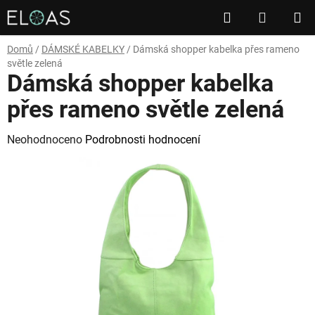
Přejít
Hledat
NÁKUP
na
obsah
KOŠÍK
Domů
/
DÁMSKÉ KABELKY
/
Dámská shopper kabelka přes rameno
světle zelená
Dámská shopper kabelka
přes rameno světle zelená
Průměrné
Neohodnoceno
Podrobnosti hodnocení
hodnocení
produktu
je
0,0
z
5
hvězdiček.