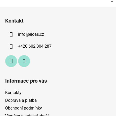
Z
á
Kontakt
p
a
info
@
eloas.cz
t
í
+420 602 304 287
Informace pro vás
Kontakty
Doprava a platba
Obchodní podmínky
Výměna a vrácení zboží