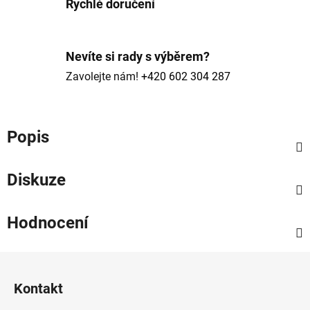
Rychlé doručení
Nevíte si rady s výběrem?
Zavolejte nám!
+420 602 304 287
Popis
Diskuze
Hodnocení
Z
á
Kontakt
p