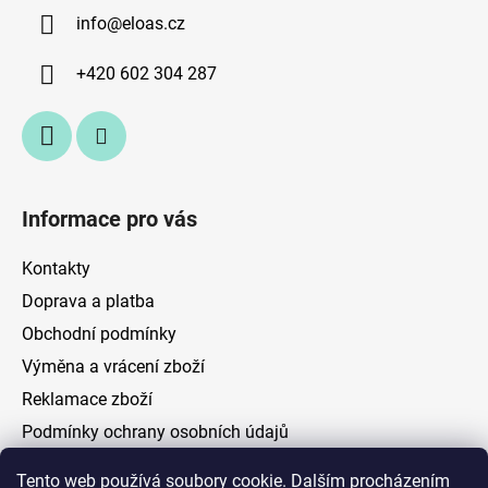
a
info
@
eloas.cz
t
í
+420 602 304 287
Informace pro vás
Kontakty
Doprava a platba
Obchodní podmínky
Výměna a vrácení zboží
Reklamace zboží
Podmínky ochrany osobních údajů
Tento web používá soubory cookie. Dalším procházením