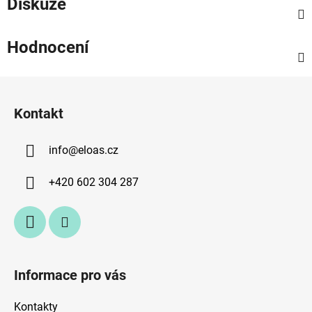
Diskuze
Hodnocení
Z
á
Kontakt
p
a
info
@
eloas.cz
t
í
+420 602 304 287
Informace pro vás
Kontakty