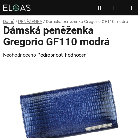
Přejít
Hledat
NÁKUP
na
obsah
KOŠÍK
Domů
/
PENĚŽENKY
/
Dámská peněženka Gregorio GF110 modrá
Dámská peněženka
Gregorio GF110 modrá
Průměrné
Neohodnoceno
Podrobnosti hodnocení
hodnocení
produktu
je
0,0
z
5
hvězdiček.