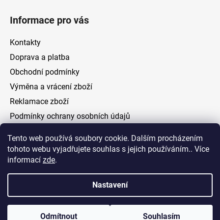
Informace pro vás
Kontakty
Doprava a platba
Obchodní podmínky
Výměna a vrácení zboží
Reklamace zboží
Podmínky ochrany osobních údajů
Tento web používá soubory cookie. Dalším procházením
Facebook
tohoto webu vyjadřujete souhlas s jejich používáním.. Více
informací
zde
.
Nastavení
Vytvořil Shoptet
Odmítnout
Souhlasím
Copyright 2026
ELOAS.cz
. Všechna práva vyhrazena.