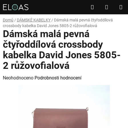
Přejít
Hledat
NÁKUP
na
obsah
KOŠÍK
Domů
/
DÁMSKÉ KABELKY
/
Dámská malá pevná čtyřoddílová
crossbody kabelka David Jones 5805-2 růžovofialová
Dámská malá pevná
čtyřoddílová crossbody
kabelka David Jones 5805-
2 růžovofialová
Průměrné
Neohodnoceno
Podrobnosti hodnocení
hodnocení
produktu
je
0,0
z
5