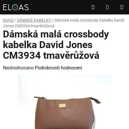
Přejít
Hledat
NÁKUP
na
obsah
KOŠÍK
Domů
/
DÁMSKÉ KABELKY
/
Dámská malá crossbody kabelka David
Jones CM3934 tmavěrůžová
Dámská malá crossbody
kabelka David Jones
CM3934 tmavěrůžová
Průměrné
Neohodnoceno
Podrobnosti hodnocení
hodnocení
produktu
je
0,0
z
5
hvězdiček.