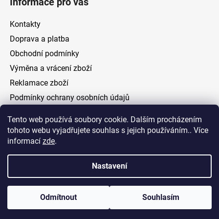
Informace pro vás
Kontakty
Doprava a platba
Obchodní podmínky
Výměna a vrácení zboží
Reklamace zboží
Podmínky ochrany osobních údajů
Tento web používá soubory cookie. Dalším procházením
Facebook
tohoto webu vyjadřujete souhlas s jejich používáním.. Více
informací
zde
.
Nastavení
Vytvořil Shoptet
Odmítnout
Souhlasím
Copyright 2026
ELOAS.cz
. Všechna práva vyhrazena.
Upravit nastavení cookies